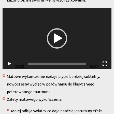
każdy blok ma swój unikalny wzór żyłkowania.
Odtwarzacz
video
00:00
00:07
Matowe wykończenie
nadaje płycie bardziej subtelny,
nowoczesny wygląd w porównaniu do klasycznego
polerowanego marmuru.
Zalety matowego wykończenia
:
Mniej odbija światło, co daje bardziej naturalny efekt.