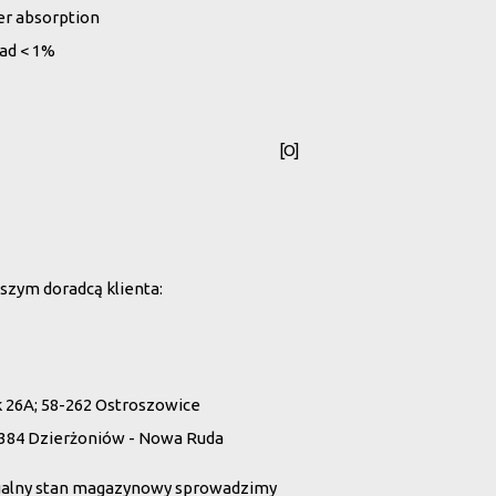
er absorption
dad < 1%
[O]
szym doradcą klienta:
26A; 58-262 Ostroszowice
 384 Dzierżoniów - Nowa Ruda
ualny stan magazynowy sprowadzimy