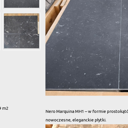
9 m2
Nero Marquina MH1 – w formie prostokątów
nowoczesne, eleganckie płytki.