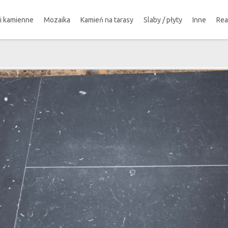
ki kamienne
Mozaika
Kamień na tarasy
Slaby / płyty
Inne
Rea
!