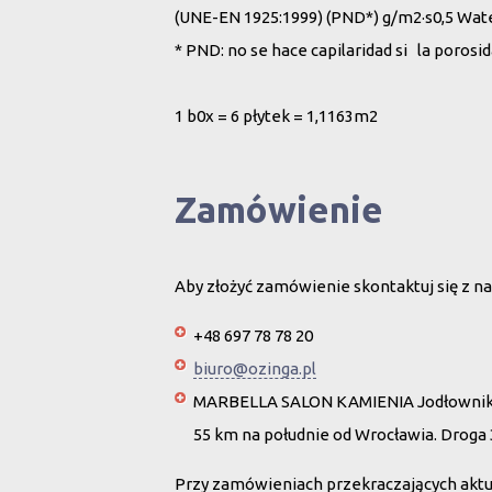
(UNE-EN 1925:1999) (PND*) g/m2·s0,5 Wat
* PND: no se hace capilaridad si la porosi
1 b0x = 6 płytek = 1,1163m2
Zamówienie
Aby złożyć zamówienie skontaktuj się z na
+48 697 78 78 20
biuro@ozinga.pl
MARBELLA SALON KAMIENIA Jodłownik 
55 km na południe od Wrocławia. Droga
Przy zamówieniach przekraczających akt