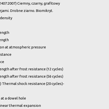
7:2007) Ciemny, czarny, grafitowy
uzjami. Drobne ziarno. Biomikryt.
 density
rength
rength
ion at atmospheric pressure
istance
nce
ngth after frost resistance (12 cycles)
ngth after frost resistance (56 cycles)
Thermal shock resistance (20 cycles)-
 at a dowel hole
 linear thermal expansion