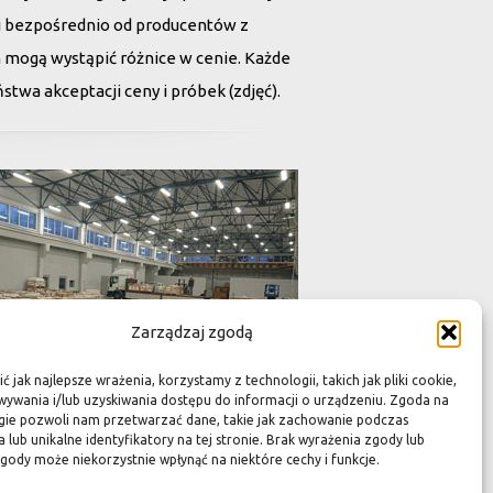
tii bezpośrednio od producentów z
h mogą wystąpić różnice w cenie. Każde
twa akceptacji ceny i próbek (zdjęć).
Zarządzaj zgodą
 jak najlepsze wrażenia, korzystamy z technologii, takich jak pliki cookie,
ywania i/lub uzyskiwania dostępu do informacji o urządzeniu. Zgoda na
gie pozwoli nam przetwarzać dane, takie jak zachowanie podczas
 lub unikalne identyfikatory na tej stronie. Brak wyrażenia zgody lub
gody może niekorzystnie wpłynąć na niektóre cechy i funkcje.
adami a świadczą jedynie o niezwykłości i
i niektórych rodzajów kamienia mogą występować