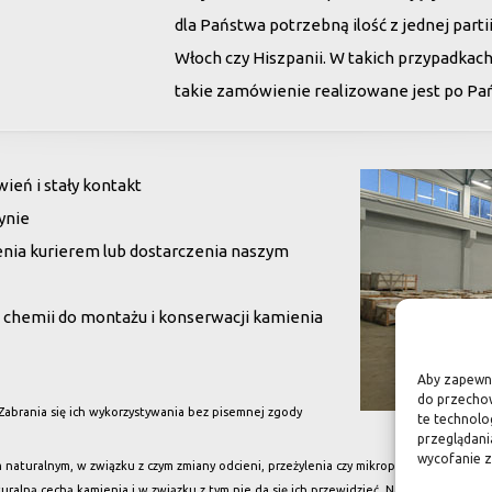
dla Państwa potrzebną ilość z jednej par
Włoch czy Hiszpanii. W takich przypadkac
takie zamówienie realizowane jest po Pańs
eń i stały kontakt
ynie
enia kurierem lub dostarczenia naszym
chemii do montażu i konserwacji kamienia
Aby zapewnić
do przechow
 Zabrania się ich wykorzystywania bez pisemnej zgody
te technolo
przeglądania
wycofanie z
naturalnym, w związku z czym zmiany odcieni, przeżylenia czy mikropęknięcia nie są w
aturalną cechą kamienia i w związku z tym nie da się ich przewidzieć. Na powierzchn