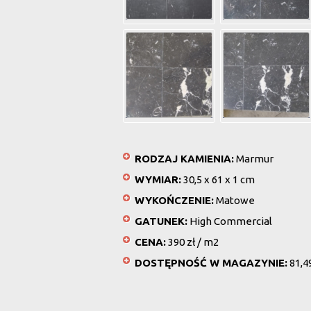
RODZAJ KAMIENIA:
Marmur
WYMIAR:
30,5 x 61 x 1 cm
WYKOŃCZENIE:
Matowe
GATUNEK:
High Commercial
CENA:
390 zł / m2
DOSTĘPNOŚĆ W MAGAZYNIE:
81,4