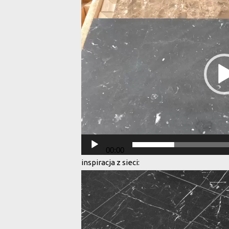
Odtwarzacz
video
00:00
inspiracja z sieci: