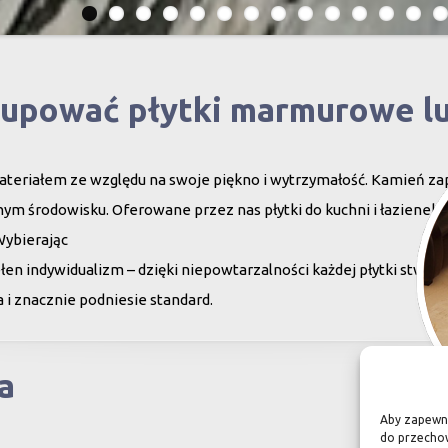
kupować płytki marmurowe l
teriałem ze względu na swoje piękno i wytrzymałość. Kamień za
ym środowisku. Oferowane przez nas płytki do kuchni i łazienek c
Wybierając
en indywidualizm – dzięki niepowtarzalności każdej płytki stwor
 i znacznie podniesie standard.
a
Aby zapewnić
do przechow