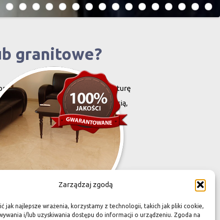
ub granitowe?
projektowany i stworzony przez naturę
harakteryzują się niewielką grubością,
zona przez Was przestrzeń,
Zarządzaj zgodą
 jak najlepsze wrażenia, korzystamy z technologii, takich jak pliki cookie,
ywania i/lub uzyskiwania dostępu do informacji o urządzeniu. Zgoda na