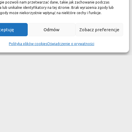
zuć się jak w luksusowym
gie pozwoli nam przetwarzać dane, takie jak zachowanie podczas
 lub unikalne identyfikatory na tej stronie. Brak wyrażenia zgody lub
 aspekcie
gody może niekorzystnie wpłynąć na niektóre cechy i funkcje.
kach przetrwały wieki
ceptuję
Odmów
Zobacz preferencje
wotność jest dużo krótsza.
Polityka plików cookies
Oświadczenie o prywatności
ym dziełem sztuki."