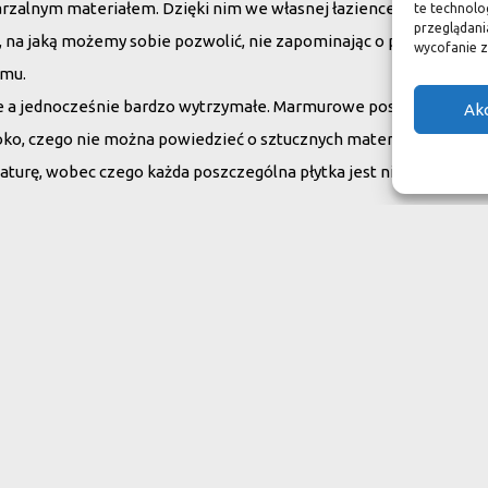
arzalnym materiałem. Dzięki nim we własnej łazience możemy poc
te technolo
przeglądania
su, na jaką możemy sobie pozwolić, nie zapominając o praktycznym
wycofanie z
omu.
ne a jednocześnie bardzo wytrzymałe. Marmurowe posadzki w zam
Ak
oko, czego nie można powiedzieć o sztucznych materiałach, ich ży
aturę, wobec czego każda poszczególna płytka jest niepowtarzaln
do swojego domu
ranit
Inne