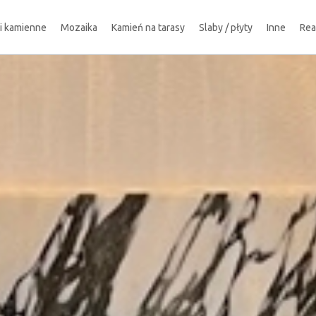
ki kamienne
Mozaika
Kamień na tarasy
Slaby / płyty
Inne
Rea
!