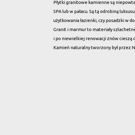
Płytki granitowe kamienne są niepowt
SPA lub w pałacu. Są tą odrobiną luksu
użytkowania łazienki, czy posadzki w d
Granit i marmur to materiały szlachet
i po niewielkiej renowacji znów cieszą 
Kamień naturalny tworzony był przez N
Wybierz płytki 
Rodzaj kamienia:
Wszystko
Marmur
G
Szukaj po nazwie: