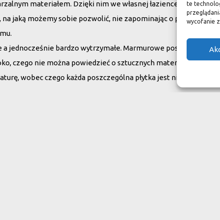
arzalnym materiałem. Dzięki nim we własnej łazience możemy poc
te technolo
przeglądania
su, na jaką możemy sobie pozwolić, nie zapominając o praktycznym
wycofanie z
omu.
ne a jednocześnie bardzo wytrzymałe. Marmurowe posadzki w zam
Ak
oko, czego nie można powiedzieć o sztucznych materiałach, ich ży
aturę, wobec czego każda poszczególna płytka jest niepowtarzaln
do swojego domu
ranit
Inne