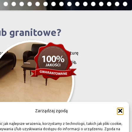
ub granitowe?
projektowany i stworzony przez naturę
harakteryzują się niewielką grubością,
zona przez Was przestrzeń,
Zarządzaj zgodą
 jak najlepsze wrażenia, korzystamy z technologii, takich jak pliki cookie,
ywania i/lub uzyskiwania dostępu do informacji o urządzeniu. Zgoda na