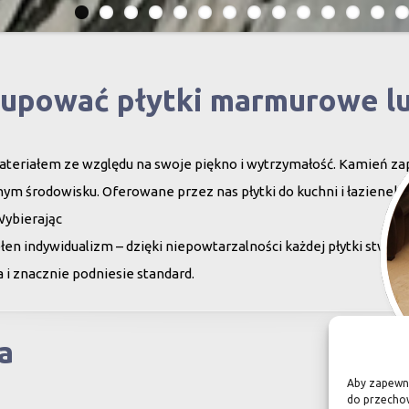
kupować płytki marmurowe l
teriałem ze względu na swoje piękno i wytrzymałość. Kamień za
ym środowisku. Oferowane przez nas płytki do kuchni i łazienek c
Wybierając
en indywidualizm – dzięki niepowtarzalności każdej płytki stwor
 i znacznie podniesie standard.
a
Aby zapewnić
do przechow