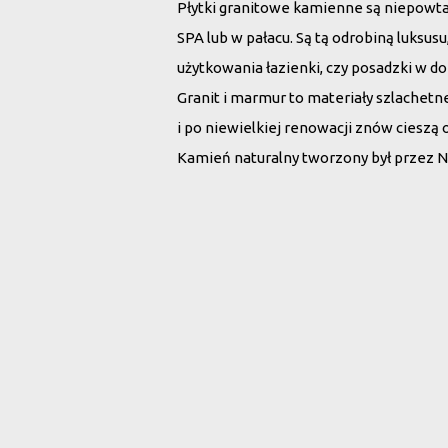
Płytki granitowe kamienne są niepowt
SPA lub w pałacu. Są tą odrobiną luksu
użytkowania łazienki, czy posadzki w d
Granit i marmur to materiały szlachet
i po niewielkiej renowacji znów cieszą 
Kamień naturalny tworzony był przez N
Wybierz płytki 
Rodzaj kamienia:
Wszystko
Marmur
G
Szukaj po nazwie: