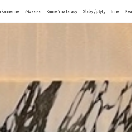
ki kamienne
Mozaika
Kamień na tarasy
Slaby / płyty
Inne
Rea
!