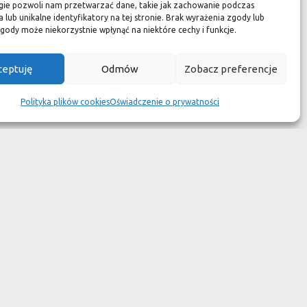
zuć się jak w luksusowym
gie pozwoli nam przetwarzać dane, takie jak zachowanie podczas
 lub unikalne identyfikatory na tej stronie. Brak wyrażenia zgody lub
 aspekcie
gody może niekorzystnie wpłynąć na niektóre cechy i funkcje.
kach przetrwały wieki
ceptuję
Odmów
Zobacz preferencje
wotność jest dużo krótsza.
Polityka plików cookies
Oświadczenie o prywatności
ym dziełem sztuki."