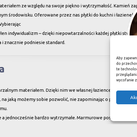
teriałem ze względu na swoje piękno i wytrzymałość. Kamień za
ym środowisku. Oferowane przez nas płytki do kuchni i łazienek c
Wybierając
en indywidualizm – dzięki niepowtarzalności każdej płytki stwor
 i znacznie podniesie standard.
Aby zapewnić
do przechow
a
te technolo
przeglądania
wycofanie z
arzalnym materiałem. Dzięki nim we własnej łazience możemy poc
Ak
su, na jaką możemy sobie pozwolić, nie zapominając o praktycznym
omu.
ne a jednocześnie bardzo wytrzymałe. Marmurowe posadzki w zam
oko, czego nie można powiedzieć o sztucznych materiałach, ich ży
aturę, wobec czego każda poszczególna płytka jest niepowtarzaln