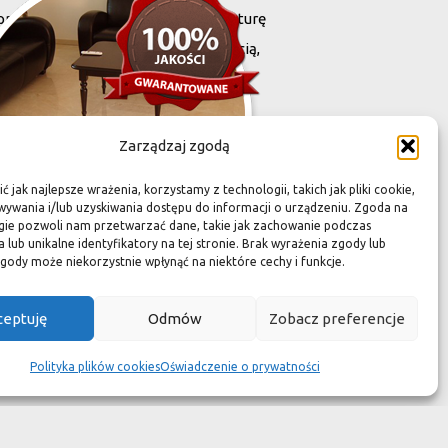
projektowany i stworzony przez naturę
harakteryzują się niewielką grubością,
zona przez Was przestrzeń,
Zarządzaj zgodą
 jak najlepsze wrażenia, korzystamy z technologii, takich jak pliki cookie,
ywania i/lub uzyskiwania dostępu do informacji o urządzeniu. Zgoda na
gie pozwoli nam przetwarzać dane, takie jak zachowanie podczas
 lub unikalne identyfikatory na tej stronie. Brak wyrażenia zgody lub
gody może niekorzystnie wpłynąć na niektóre cechy i funkcje.
zuć się jak w luksusowym
ceptuję
Odmów
Zobacz preferencje
 aspekcie
Polityka plików cookies
Oświadczenie o prywatności
kach przetrwały wieki
wotność jest dużo krótsza.
ym dziełem sztuki."