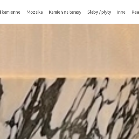
ki kamienne
Mozaika
Kamień na tarasy
Slaby / płyty
Inne
Rea
!