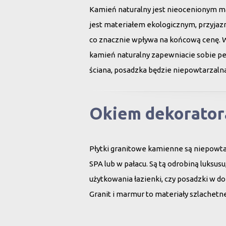
Kamień naturalny jest nieocenionym ma
jest materiałem ekologicznym, przyjazn
co znacznie wpływa na końcową cenę. 
kamień naturalny zapewniacie sobie peł
ściana, posadzka będzie niepowtarzalna
Okiem dekorator
Płytki granitowe kamienne są niepowt
SPA lub w pałacu. Są tą odrobiną luksu
użytkowania łazienki, czy posadzki w d
Granit i marmur to materiały szlachet
i po niewielkiej renowacji znów cieszą 
Kamień naturalny tworzony był przez N