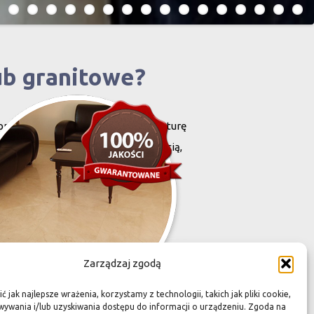
ub granitowe?
projektowany i stworzony przez naturę
harakteryzują się niewielką grubością,
zona przez Was przestrzeń,
Zarządzaj zgodą
 jak najlepsze wrażenia, korzystamy z technologii, takich jak pliki cookie,
ywania i/lub uzyskiwania dostępu do informacji o urządzeniu. Zgoda na