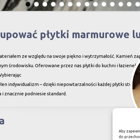
kupować płytki marmurowe l
teriałem ze względu na swoje piękno i wytrzymałość. Kamień za
ym środowisku. Oferowane przez nas płytki do kuchni i łazienek c
Wybierając
en indywidualizm – dzięki niepowtarzalności każdej płytki stwor
 i znacznie podniesie standard.
a
Aby zapewnić
do przechow