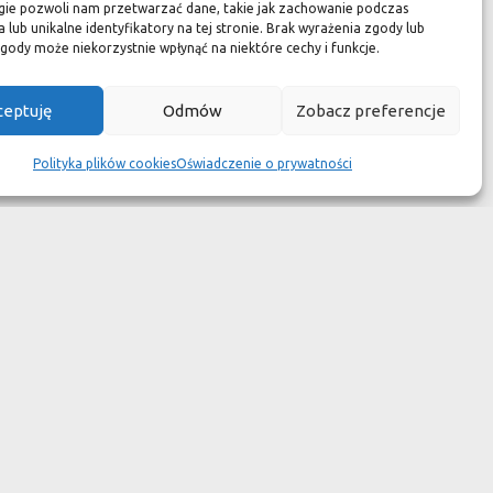
zuć się jak w luksusowym
gie pozwoli nam przetwarzać dane, takie jak zachowanie podczas
 lub unikalne identyfikatory na tej stronie. Brak wyrażenia zgody lub
 aspekcie
gody może niekorzystnie wpłynąć na niektóre cechy i funkcje.
kach przetrwały wieki
ceptuję
Odmów
Zobacz preferencje
wotność jest dużo krótsza.
Polityka plików cookies
Oświadczenie o prywatności
ym dziełem sztuki."