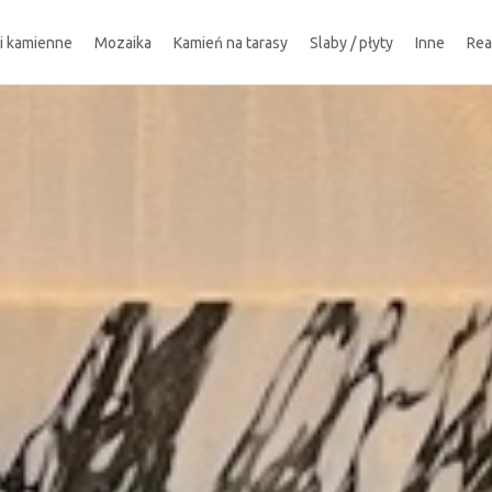
ki kamienne
Mozaika
Kamień na tarasy
Slaby / płyty
Inne
Rea
!