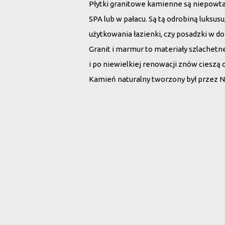
Płytki granitowe kamienne są niepowt
SPA lub w pałacu. Są tą odrobiną luksu
użytkowania łazienki, czy posadzki w d
Granit i marmur to materiały szlachet
i po niewielkiej renowacji znów cieszą 
Kamień naturalny tworzony był przez N
Wybierz płytki 
Rodzaj kamienia:
Wszystko
Marmur
G
Szukaj po nazwie: