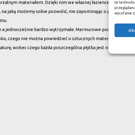
arzalnym materiałem. Dzięki nim we własnej łazience możemy poc
te technolo
przeglądania
su, na jaką możemy sobie pozwolić, nie zapominając o praktycznym
wycofanie z
omu.
ne a jednocześnie bardzo wytrzymałe. Marmurowe posadzki w zam
Ak
oko, czego nie można powiedzieć o sztucznych materiałach, ich ży
aturę, wobec czego każda poszczególna płytka jest niepowtarzaln
do swojego domu
ranit
Inne