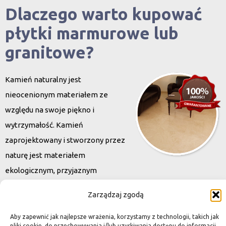
Dlaczego warto kupować
płytki marmurowe lub
granitowe?
Kamień naturalny jest
nieocenionym materiałem ze
względu na swoje piękno i
wytrzymałość. Kamień
zaprojektowany i stworzony przez
naturę jest materiałem
ekologicznym, przyjaznym
środowisku. Oferowane przez nas płytki do kuchni i łazienek
Zarządzaj zgodą
charakteryzują się niewielką grubością, co znacznie wpływa na
końcową cenę. Wybierając
Aby zapewnić jak najlepsze wrażenia, korzystamy z technologii, takich jak
pliki cookie, do przechowywania i/lub uzyskiwania dostępu do informacji