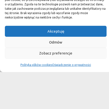
kamień naturalny zapewniacie sobie pełen indywidualizm –
o urządzeniu. Zgoda na te technologie pozwoli nam przetwarzać dane,
takie jak zachowanie podczas przeglądania lub unikalne identyfikatory na
dzięki niepowtarzalności każdej płytki stworzona przez Was
tej stronie. Brak wyrażenia zgody lub wycofanie zgody może
przestrzeń,
niekorzystnie wpłynąć na niektóre cechy i funkcje.
ściana, posadzka będzie niepowtarzalna i znacznie podniesie
Akceptuję
standard.
Odmów
Okiem dekoratora
Zobacz preferencje
Polityka plików cookies
Oświadczenie o prywatności
Płytki granitowe kamienne są niepowtarzalnym materiałem.
Dzięki nim we własnej łazience możemy poczuć się jak w
luksusowym
SPA lub w pałacu. Są tą odrobiną luksusu, na jaką możemy sobie
pozwolić, nie zapominając o praktycznym aspekcie
użytkowania łazienki, czy posadzki w domu.