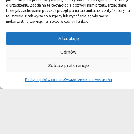
kamień naturalny zapewniacie sobie pełen indywidualizm –
o urządzeniu. Zgoda na te technologie pozwoli nam przetwarzać dane,
takie jak zachowanie podczas przeglądania lub unikalne identyfikatory na
dzięki niepowtarzalności każdej płytki stworzona przez Was
tej stronie. Brak wyrażenia zgody lub wycofanie zgody może
przestrzeń,
niekorzystnie wpłynąć na niektóre cechy i funkcje.
ściana, posadzka będzie niepowtarzalna i znacznie podniesie
Akceptuję
standard.
Odmów
Okiem dekoratora
Zobacz preferencje
Polityka plików cookies
Oświadczenie o prywatności
Płytki granitowe kamienne są niepowtarzalnym materiałem.
Dzięki nim we własnej łazience możemy poczuć się jak w
luksusowym
SPA lub w pałacu. Są tą odrobiną luksusu, na jaką możemy sobie
pozwolić, nie zapominając o praktycznym aspekcie
użytkowania łazienki, czy posadzki w domu.