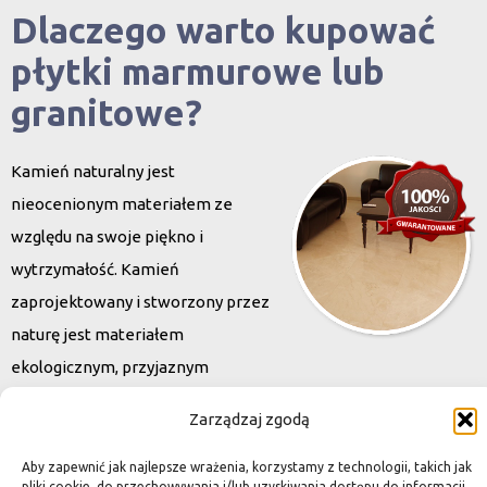
Dlaczego warto kupować
płytki marmurowe lub
granitowe?
Kamień naturalny jest
nieocenionym materiałem ze
względu na swoje piękno i
wytrzymałość. Kamień
zaprojektowany i stworzony przez
naturę jest materiałem
ekologicznym, przyjaznym
środowisku. Oferowane przez nas płytki do kuchni i łazienek
Zarządzaj zgodą
charakteryzują się niewielką grubością, co znacznie wpływa na
końcową cenę. Wybierając
Aby zapewnić jak najlepsze wrażenia, korzystamy z technologii, takich jak
pliki cookie, do przechowywania i/lub uzyskiwania dostępu do informacji