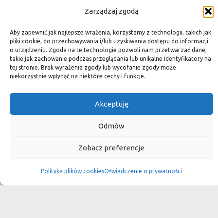
SPA lub w pałacu. Są tą odrobiną luksusu, na jaką możemy sobie
Zarządzaj zgodą
pozwolić, nie zapominając o praktycznym aspekcie
Aby zapewnić jak najlepsze wrażenia, korzystamy z technologii, takich jak
użytkowania łazienki, czy posadzki w domu.
pliki cookie, do przechowywania i/lub uzyskiwania dostępu do informacji
Granit i marmur to materiały szlachetne a jednocześnie
o urządzeniu. Zgoda na te technologie pozwoli nam przetwarzać dane,
takie jak zachowanie podczas przeglądania lub unikalne identyfikatory na
bardzo wytrzymałe. Marmurowe posadzki w zamkach
tej stronie. Brak wyrażenia zgody lub wycofanie zgody może
niekorzystnie wpłynąć na niektóre cechy i funkcje.
przetrwały wieki
i po niewielkiej renowacji znów cieszą oko, czego nie można
Akceptuję
powiedzieć o sztucznych materiałach, ich żywotność jest dużo
krótsza.
Odmów
Kamień naturalny tworzony był przez Naturę, wobec czego
Zobacz preferencje
każda poszczególna płytka jest niepowtarzalnym dziełem
sztuki."
Polityka plików cookies
Oświadczenie o prywatności
Wybierz płytki do swojego