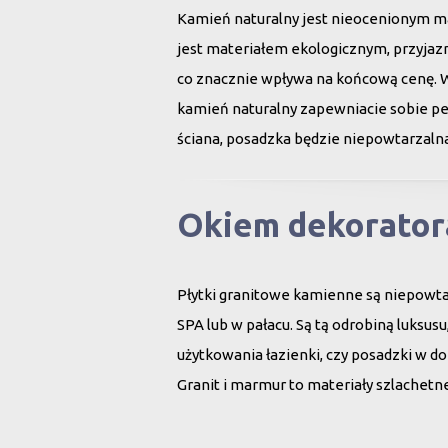
Kamień naturalny jest nieocenionym ma
jest materiałem ekologicznym, przyjazn
co znacznie wpływa na końcową cenę. 
kamień naturalny zapewniacie sobie peł
ściana, posadzka będzie niepowtarzalna
Okiem dekorator
Płytki granitowe kamienne są niepowt
SPA lub w pałacu. Są tą odrobiną luksu
użytkowania łazienki, czy posadzki w d
Granit i marmur to materiały szlachet
i po niewielkiej renowacji znów cieszą 
Kamień naturalny tworzony był przez N