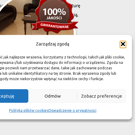
projektowany i stworzony przez naturę
harakteryzują się niewielką grubością,
zona przez Was przestrzeń,
Zarządzaj zgodą
 jak najlepsze wrażenia, korzystamy z technologii, takich jak pliki cookie,
ywania i/lub uzyskiwania dostępu do informacji o urządzeniu. Zgoda na
gie pozwoli nam przetwarzać dane, takie jak zachowanie podczas
 lub unikalne identyfikatory na tej stronie. Brak wyrażenia zgody lub
gody może niekorzystnie wpłynąć na niektóre cechy i funkcje.
zuć się jak w luksusowym
ceptuję
Odmów
Zobacz preferencje
 aspekcie
Polityka plików cookies
Oświadczenie o prywatności
kach przetrwały wieki
wotność jest dużo krótsza.
ym dziełem sztuki."