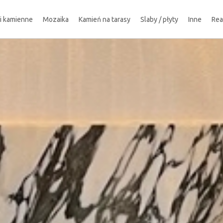
ki kamienne
Mozaika
Kamień na tarasy
Slaby / płyty
Inne
Rea
!