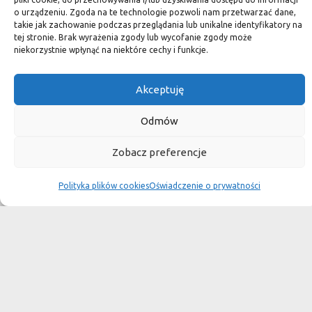
kamień naturalny zapewniacie sobie pełen indywidualizm –
o urządzeniu. Zgoda na te technologie pozwoli nam przetwarzać dane,
takie jak zachowanie podczas przeglądania lub unikalne identyfikatory na
dzięki niepowtarzalności każdej płytki stworzona przez Was
tej stronie. Brak wyrażenia zgody lub wycofanie zgody może
przestrzeń,
niekorzystnie wpłynąć na niektóre cechy i funkcje.
ściana, posadzka będzie niepowtarzalna i znacznie podniesie
Akceptuję
standard.
Odmów
Okiem dekoratora
Zobacz preferencje
Polityka plików cookies
Oświadczenie o prywatności
Płytki granitowe kamienne są niepowtarzalnym materiałem.
Dzięki nim we własnej łazience możemy poczuć się jak w
luksusowym
SPA lub w pałacu. Są tą odrobiną luksusu, na jaką możemy sobie
pozwolić, nie zapominając o praktycznym aspekcie
użytkowania łazienki, czy posadzki w domu.