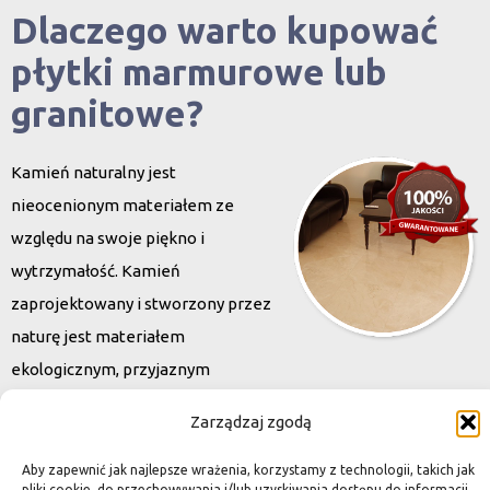
Dlaczego warto kupować
płytki marmurowe lub
granitowe?
Kamień naturalny jest
nieocenionym materiałem ze
względu na swoje piękno i
wytrzymałość. Kamień
zaprojektowany i stworzony przez
naturę jest materiałem
ekologicznym, przyjaznym
środowisku. Oferowane przez nas płytki do kuchni i łazienek
Zarządzaj zgodą
charakteryzują się niewielką grubością, co znacznie wpływa na
końcową cenę. Wybierając
Aby zapewnić jak najlepsze wrażenia, korzystamy z technologii, takich jak
pliki cookie, do przechowywania i/lub uzyskiwania dostępu do informacji