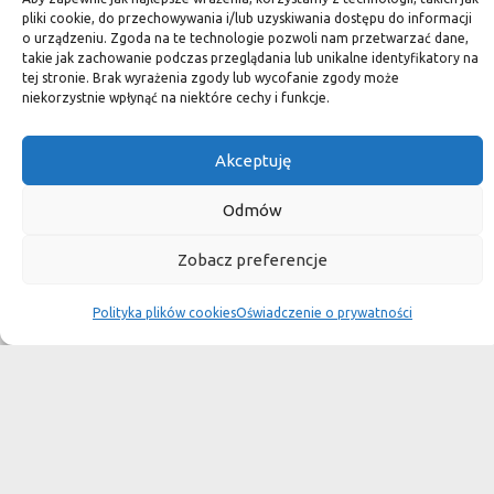
pliki cookie, do przechowywania i/lub uzyskiwania dostępu do informacji
o urządzeniu. Zgoda na te technologie pozwoli nam przetwarzać dane,
takie jak zachowanie podczas przeglądania lub unikalne identyfikatory na
Antique Fantasy Lether
tej stronie. Brak wyrażenia zgody lub wycofanie zgody może
Wymiary:
320 x 190 x 2 cm
niekorzystnie wpłynąć na niektóre cechy i funkcje.
Cena:
1300 zł / m2
Akceptuję
Odmów
Zobacz preferencje
Polityka plików cookies
Oświadczenie o prywatności
Bianco Carrara C XL3
Wymiary:
60 x 60 x 1,2 cm
Cena:
400 zł / m2