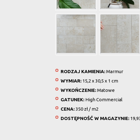
RODZAJ KAMIENIA:
Marmur
WYMIAR:
15,2 x 30,5 x 1 cm
WYKOŃCZENIE:
Matowe
GATUNEK:
High Commercial
CENA:
350 zł / m2
DOSTĘPNOŚĆ W MAGAZYNIE:
19,9