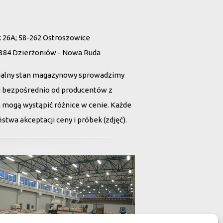
26A; 58-262 Ostroszowice
 384 Dzierżoniów - Nowa Ruda
ualny stan magazynowy sprowadzimy
tii bezpośrednio od producentów z
h mogą wystąpić różnice w cenie. Każde
twa akceptacji ceny i próbek (zdjęć).