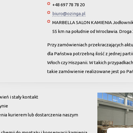
+48 697 78 78 20
biuro@ozinga.pl
MARBELLA SALON KAMIENIA Jodłownik 
55 km na południe od Wrocławia. Droga
Przy zamówieniach przekraczających akt
dla Państwa potrzebną ilość z jednej par
Włoch czy Hiszpanii. W takich przypadkac
takie zamówienie realizowane jest po Pańs
eń i stały kontakt
ynie
enia kurierem lub dostarczenia naszym
chemii do montażu i konserwacji kamienia