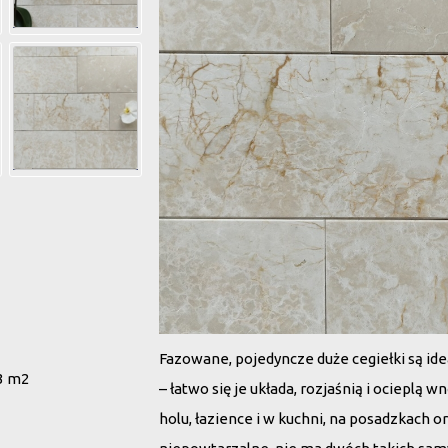
Fazowane, pojedyncze duże cegiełki są i
3 m2
– łatwo się je układa, rozjaśnią i ocieplą 
holu, łazience i w kuchni, na posadzkach 