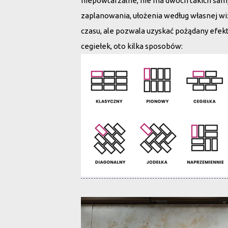
niepowtarzalne, nie ma dwóch takich sam
zaplanowania, ułożenia według własnej wiz
czasu, ale pozwala uzyskać pożądany efekt.
cegiełek, oto kilka sposobów:
Odtwarzacz
video