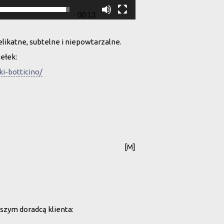
00:13
delikatne, subtelne i niepowtarzalne.
ełek:
ki-botticino/
[M]
szym doradcą klienta: