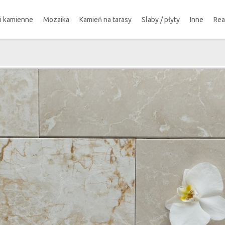
ki kamienne
Mozaika
Kamień na tarasy
Slaby / płyty
Inne
Rea
!