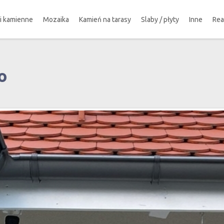
ki kamienne
Mozaika
Kamień na tarasy
Slaby / płyty
Inne
Rea
o
!