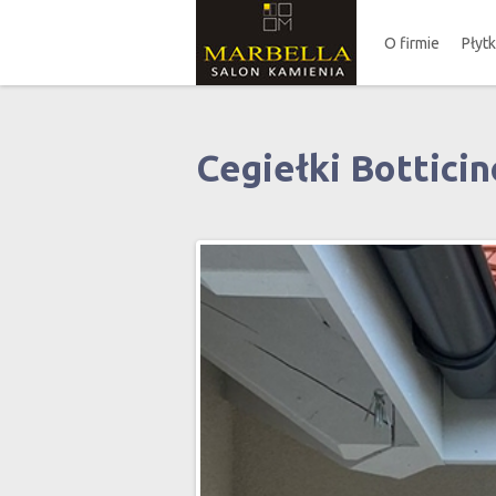
O firmie
Płyt
Cegiełki Botticin