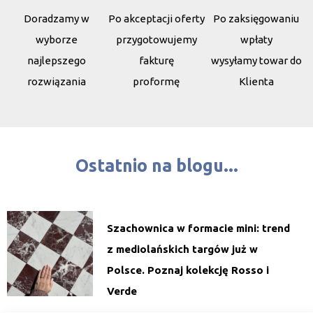
Doradzamy w
Po akceptacji oferty
Po zaksięgowaniu
wyborze
przygotowujemy
wpłaty
najlepszego
fakturę
wysyłamy towar do
rozwiązania
proformę
Klienta
Ostatnio na blogu...
Szachownica w formacie mini: trend
z mediolańskich targów już w
Polsce. Poznaj kolekcję Rosso i
Verde