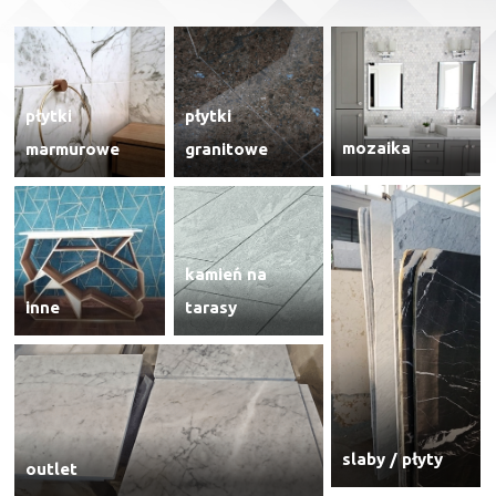
płytki
płytki
mozaika
marmurowe
granitowe
kamień na
inne
tarasy
slaby / płyty
outlet