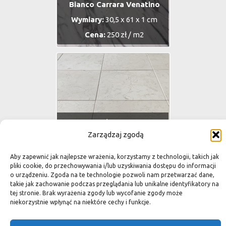
Bianco Carrara Venatino
Wymiary:
30,5 x 61 x 1 cm
Cena:
250 zł / m2
Oasis Cream
Zarządzaj zgodą
Wymiary:
30,5 x 30,5 x 1 cm
Cena:
190 zł / m2
Aby zapewnić jak najlepsze wrażenia, korzystamy z technologii, takich jak
pliki cookie, do przechowywania i/lub uzyskiwania dostępu do informacji
o urządzeniu. Zgoda na te technologie pozwoli nam przetwarzać dane,
takie jak zachowanie podczas przeglądania lub unikalne identyfikatory na
tej stronie. Brak wyrażenia zgody lub wycofanie zgody może
niekorzystnie wpłynąć na niektóre cechy i funkcje.
LONG SUBWAY Bianco