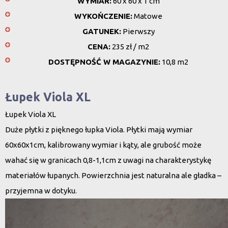
WYMIAR:
60 x 60 x 1 cm
WYKOŃCZENIE:
Matowe
GATUNEK:
Pierwszy
CENA:
235 zł / m2
DOSTĘPNOŚĆ W MAGAZYNIE:
10,8 m2
Łupek Viola XL
Łupek Viola XL
Duże płytki z pięknego łupka Viola. Płytki mają wymiar
60x60x1cm, kalibrowany wymiar i kąty, ale grubość może
wahać się w granicach 0,8-1,1cm z uwagi na charakterystykę
materiałów łupanych. Powierzchnia jest naturalna ale gładka –
przyjemna w dotyku.