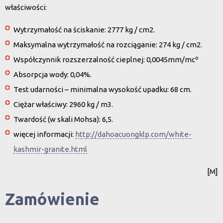
właściwości:
Wytrzymałość na ściskanie: 2777 kg / cm2.
Maksymalna wytrzymałość na rozciąganie: 274 kg / cm2.
Współczynnik rozszerzalność cieplnej: 0,0045mm/mcº
Absorpcja wody: 0,04%.
Test udarności – minimalna wysokość upadku: 68 cm.
Ciężar właściwy: 2960 kg / m3.
Twardość (w skali Mohsa): 6,5.
więcej informacji:
http://dahoacuongklp.com/white-
kashmir-granite.html
[M]
Zamówienie