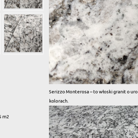
Serizzo Monterosa – to włoski granit o u
kolorach.
Odtwarzacz
5 m2
video