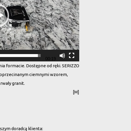
00:19
ia formacie. Dostępne od ręki. SERIZZO
 poprzecinanym ciemnymi wzorem,
trwały granit.
[M]
szym doradcą klienta: