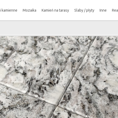
ki kamienne
Mozaika
Kamień na tarasy
Slaby / płyty
Inne
Rea
!