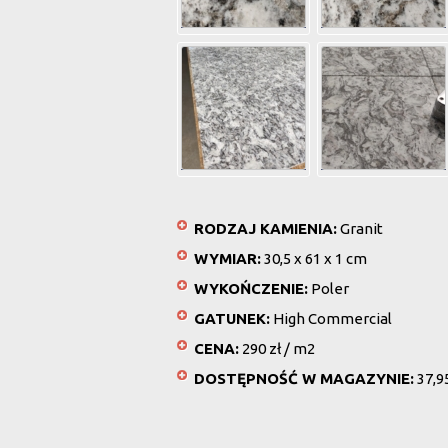
RODZAJ KAMIENIA:
Granit
WYMIAR:
30,5 x 61 x 1 cm
WYKOŃCZENIE:
Poler
GATUNEK:
High Commercial
CENA:
290 zł / m2
DOSTĘPNOŚĆ W MAGAZYNIE:
37,9