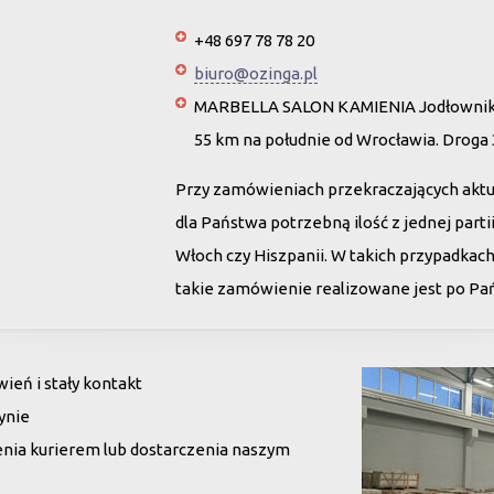
+48 697 78 78 20
biuro@ozinga.pl
MARBELLA SALON KAMIENIA Jodłownik 
55 km na południe od Wrocławia. Droga
Przy zamówieniach przekraczających akt
dla Państwa potrzebną ilość z jednej par
Włoch czy Hiszpanii. W takich przypadkac
takie zamówienie realizowane jest po Pańs
eń i stały kontakt
ynie
enia kurierem lub dostarczenia naszym