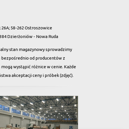
26A; 58-262 Ostroszowice
 384 Dzierżoniów - Nowa Ruda
ualny stan magazynowy sprowadzimy
tii bezpośrednio od producentów z
h mogą wystąpić różnice w cenie. Każde
twa akceptacji ceny i próbek (zdjęć).