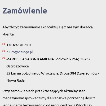
Zamówienie
Aby złożyć zamówienie skontaktuj się z naszym doradcą
klienta:
+48 697 78 78 20
biuro@ozinga.pl
MARBELLA SALON KAMIENIA Jodłownik 26A; 58-262
Ostroszowice
55 km na południe od Wrocławia. Droga 384 Dzierżoniów -
Nowa Ruda
Przy zamówieniach przekraczających aktualny stan
magazynowy sprowadzimy dla Państwa potrzebną ilość z
jednej partii bezpośrednio od producentów z Włoch czy