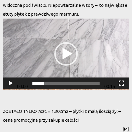
widoczna pod światło. Niepowtarzalne wzory – to największe
atuty płytek z prawdziwego marmuru.
Odtwarzacz
video
00:00
00:15
ZOSTAŁO TYLKO 7szt. = 1.302m2 – płytki z małą ilością żył –
cena promocyjna przy zakupie całości.
[M]