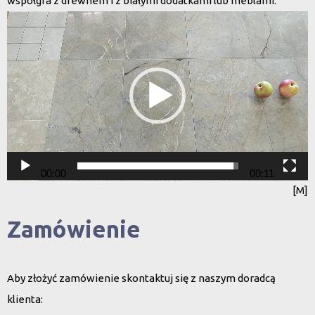
współgra z drewnem i z białymi dodatkami lub meblami.
Odtwarzacz
video
00:00
00:11
[M]
Zamówienie
Aby złożyć zamówienie skontaktuj się z naszym doradcą
klienta: