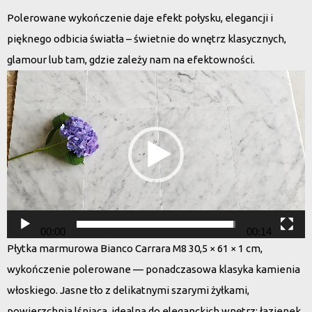
Polerowane wykończenie daje efekt połysku, elegancji i
pięknego odbicia światła – świetnie do wnętrz klasycznych,
glamour lub tam, gdzie zależy nam na efektowności.
Odtwarzacz
video
00:00
00:14
Płytka marmurowa Bianco Carrara M8 30,5 × 61 × 1 cm,
wykończenie polerowane — ponadczasowa klasyka kamienia
włoskiego. Jasne tło z delikatnymi szarymi żyłkami,
powierzchnia lśniąca, idealna do eleganckich wnętrz: łazienek,