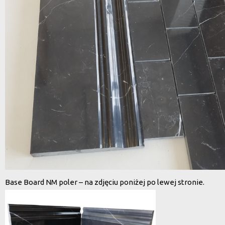
Base Board NM poler – na zdjęciu poniżej po lewej stronie.