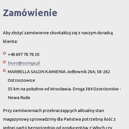
Zamówienie
Aby złożyć zamówienie skontaktuj się z naszym doradcą
klienta:
+48 697 78 78 20
biuro@ozinga.pl
MARBELLA SALON KAMIENIA Jodłownik 26A; 58-262
Ostroszowice
55 km na południe od Wrocławia. Droga 384 Dzierżoniów -
Nowa Ruda
Przy zamówieniach przekraczających aktualny stan
magazynowy sprowadzimy dla Państwa potrzebną ilość z
jednej partii bezpośrednio od producentów z Włoch czy