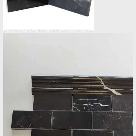
Odtwarzacz
video