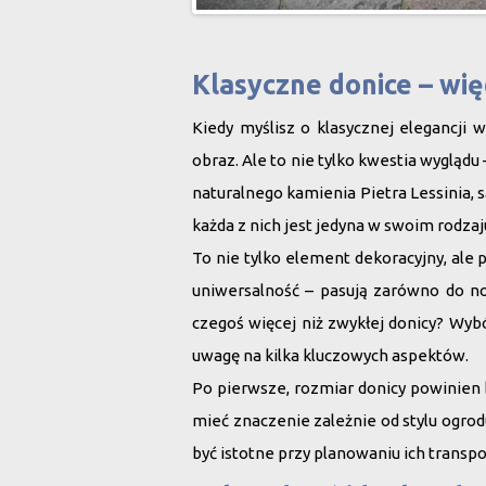
Klasyczne donice – więc
Kiedy myślisz o klasycznej elegancji
obraz. Ale to nie tylko kwestia wyglądu
naturalnego kamienia Pietra Lessinia
, 
każda z nich jest jedyna w swoim rodzaj
To nie tylko
element dekoracyjny
, ale
uniwersalność – pasują zarówno do now
czegoś więcej niż zwykłej donicy? Wyb
uwagę na kilka kluczowych aspektów.
Po pierwsze,
rozmiar donicy
powinien b
mieć znaczenie zależnie od stylu ogrodu
być istotne przy planowaniu ich transport