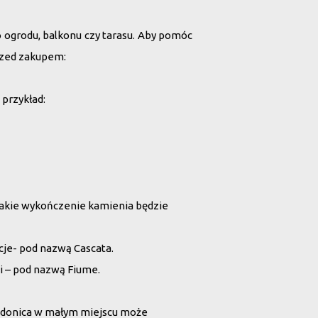
o ogrodu, balkonu czy tarasu. Aby pomóc
rzed zakupem:
 przykład:
jakie wykończenie kamienia będzie
cje- pod nazwą Cascata.
i – pod nazwą Fiume.
ża donica w małym miejscu może