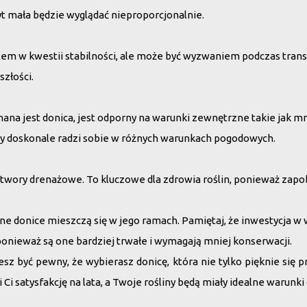
yt mała będzie wyglądać nieproporcjonalnie.
tem w kwestii stabilności, ale może być wyzwaniem podczas transpo
szłości.
ana jest donica, jest odporny na warunki zewnętrzne takie jak mró
óry doskonale radzi sobie w różnych warunkach pogodowych.
twory drenażowe. To kluczowe dla zdrowia roślin, ponieważ zapobi
ne donice mieszczą się w jego ramach. Pamiętaj, że inwestycja w 
onieważ są one bardziej trwałe i wymagają mniej konserwacji.
z być pewny, że wybierasz donicę, która nie tylko pięknie się pr
i satysfakcję na lata, a Twoje rośliny będą miały idealne warunki