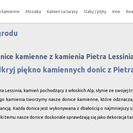
ki kamienne
Mozaika
Kamień na tarasy
Slaby / płyty
Inne
Rea
grodu
!
nice kamienne z kamienia Pietra Lessini
kryj piękno kamiennych donic z Pietra
ra Lessinia
, kamień pochodzący z włoskich Alp, słynie ze swojej tr
go kamienia tworzymy nasze donice kamienne, które odznaczają 
ancją. Każda donica jest wykonywana z dbałością o najmniejszy s
ki temu nasze donice doskonale sprawdzają się jako dekoracja ta