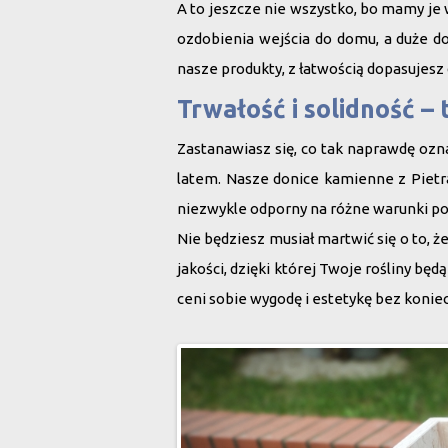
A to jeszcze nie wszystko, bo mamy je 
ozdobienia wejścia do domu, a duże d
nasze produkty, z łatwością dopasujesz 
Trwałość i solidność – 
Zastanawiasz się, co tak naprawdę ozna
latem. Nasze
donice kamienne z Pietr
niezwykle odporny na różne warunki pog
Nie będziesz musiał martwić się o to, ż
jakości, dzięki której Twoje rośliny bę
ceni sobie wygodę i estetykę bez konie