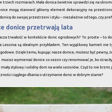
w trzech rozmiarach. Mała donica świetnie sprawdzi się na skrom
onice mogą stanowić główny element dekoracyjny na przestronn
donicę do swojej przestrzeni i stylu – niezależnie od tego, czy pr
te donice przetrwają lata
cza trwałość w kontekście donic ogrodowych? To proste – to don
a Lessinia
są idealnym przykładem. Ten wyjątkowy kamień nie tylk
odowe. Dzięki temu, kupując nasze donice, możesz być pewny, że t
e
musisz wymieniać donice co sezon czy renomować je
, bo straci
dą miały stylowy i solidny dom na wiele sezonów. Czyż to nie brzmi 
czności ciągłego dbania o utrzymanie donic w dobrym stanie?