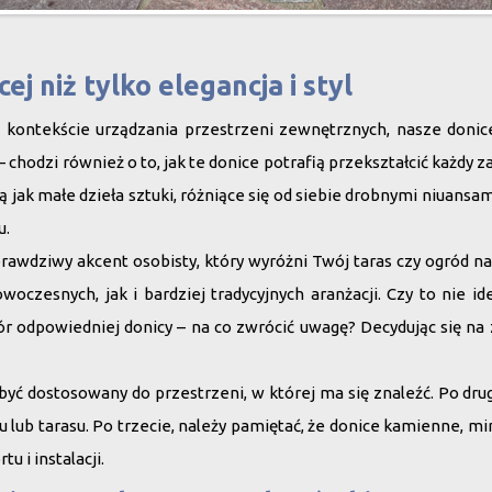
ej niż tylko elegancja i styl
 w kontekście urządzania przestrzeni zewnętrznych, nasze donic
 – chodzi również o to, jak te donice potrafią przekształcić każdy
są jak małe dzieła sztuki, różniące się od siebie drobnymi niuansam
u.
 prawdziwy akcent osobisty, który wyróżni Twój taras czy ogród na
oczesnych, jak i bardziej tradycyjnych aranżacji. Czy to nie id
ór odpowiedniej donicy – na co zwrócić uwagę? Decydując się na
yć dostosowany do przestrzeni, w której ma się znaleźć. Po dru
 lub tarasu. Po trzecie, należy pamiętać, że donice kamienne, mi
u i instalacji.