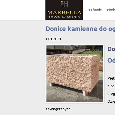
O firmie
Płyt
Donice kamienne do o
1.01.2021
Do
Od
Piet
z te
eleg
Dzię
zewnętrznych.