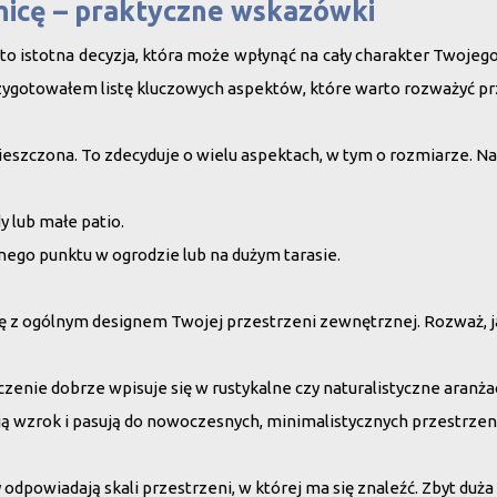
nicę – praktyczne wskazówki
to istotna decyzja, która może wpłynąć na cały charakter Twojeg
zygotowałem listę kluczowych aspektów, które warto rozważyć p
ieszczona. To zdecyduje o wielu aspektach, w tym o rozmiarze. Na
 lub małe patio.
lnego punktu w ogrodzie lub na dużym tarasie.
się z ogólnym designem Twojej przestrzeni zewnętrznej. Rozważ, 
nie dobrze wpisuje się w rustykalne czy naturalistyczne aranża
ją wzrok i pasują do nowoczesnych, minimalistycznych przestrzen
 odpowiadają skali przestrzeni, w której ma się znaleźć. Zbyt du