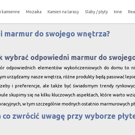
ki kamienne
Mozaika
Kamień na tarasy
Slaby / płyty
Inne
Rea
i marmur do swojego wnętrza?
!
k wybrać odpowiedni marmur do swojego
ór odpowiednich elementów wykończeniowych do domu to nie 
ym urządzamy nasze wnętrza, różne produkty będą pasować lepiej 
rzeby i preferencje, ale także być świadomym trendy rynkowyc
kule skupimy się na kilku kluczowych aspektach, które warto w
racyjnych, w tym szczególnie modnych ostatnio marmurowych pł
 co zwrócić uwagę przy wyborze płyt