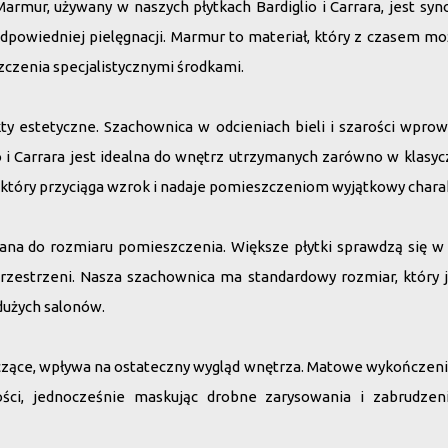
rmur, używany w naszych płytkach Bardiglio i Carrara, jest syno
powiedniej pielęgnacji. Marmur to materiał, który z czasem mo
zczenia specjalistycznymi środkami.
kty estetyczne. Szachownica w odcieniach bieli i szarości wpro
o i Carrara jest idealna do wnętrz utrzymanych zarówno w klasyc
t, który przyciąga wzrok i nadaje pomieszczeniom wyjątkowy chara
na do rozmiaru pomieszczenia. Większe płytki sprawdzą się w
rzestrzeni. Nasza szachownica ma standardowy rozmiar, który je
 dużych salonów.
zące, wpływa na ostateczny wygląd wnętrza. Matowe wykończenie, 
lności, jednocześnie maskując drobne zarysowania i zabrudze