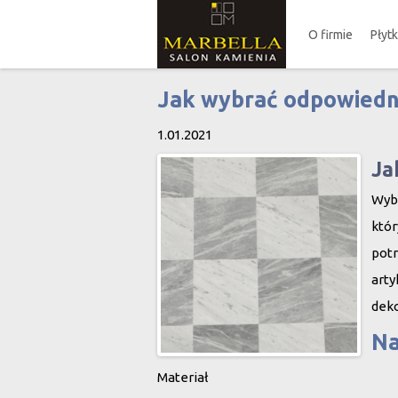
O firmie
Płyt
Jak wybrać odpowiedn
1.01.2021
Ja
Wyb
któr
pot
arty
deko
Na
Materiał