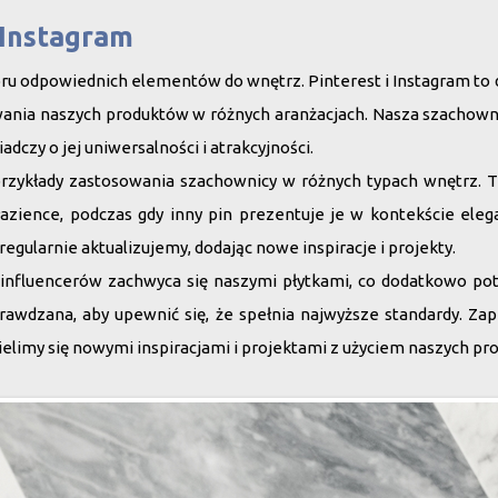
i Instagram
boru odpowiednich elementów do wnętrz.
Pinterest
i
Instagram
to 
ania naszych produktów w różnych aranżacjach. Nasza
szachowni
dczy o jej uniwersalności i atrakcyjności.
przykłady zastosowania szachownicy w różnych typach wnętrz.
T
łazience, podczas gdy
inny pin
prezentuje je w kontekście eleg
 regularnie aktualizujemy, dodając nowe inspiracje i projekty.
influencerów zachwyca się naszymi płytkami, co dodatkowo potw
rawdzana, aby upewnić się, że spełnia najwyższe standardy. Z
ielimy się nowymi inspiracjami i projektami z użyciem naszych pr