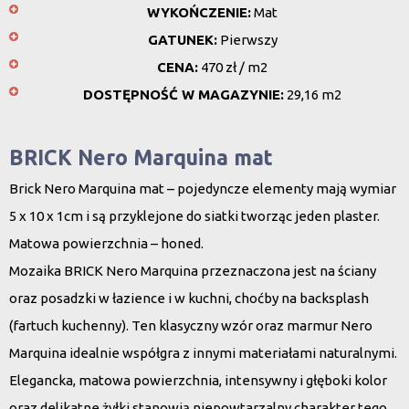
WYKOŃCZENIE:
Mat
GATUNEK:
Pierwszy
CENA:
470 zł / m2
DOSTĘPNOŚĆ W MAGAZYNIE:
29,16 m2
BRICK Nero Marquina mat
Brick Nero Marquina mat – pojedyncze elementy mają wymiar
5 x 10 x 1cm i są przyklejone do siatki tworząc jeden plaster.
Matowa powierzchnia – honed.
Mozaika BRICK Nero Marquina przeznaczona jest na ściany
oraz posadzki w łazience i w kuchni, choćby na backsplash
(fartuch kuchenny). Ten klasyczny wzór oraz marmur Nero
Marquina idealnie współgra z innymi materiałami naturalnymi.
Elegancka, matowa powierzchnia, intensywny i głęboki kolor
oraz delikatne żyłki stanowią niepowtarzalny charakter tego