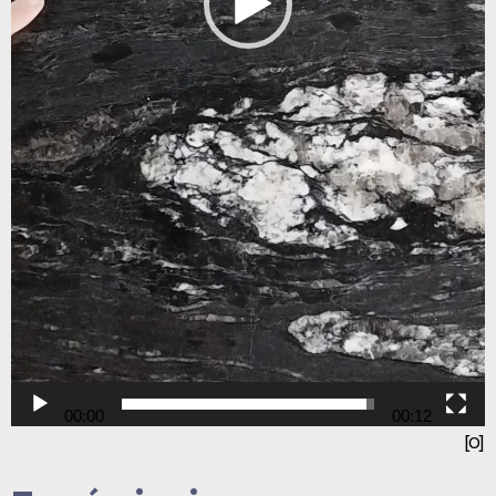
00:00
00:12
[O]