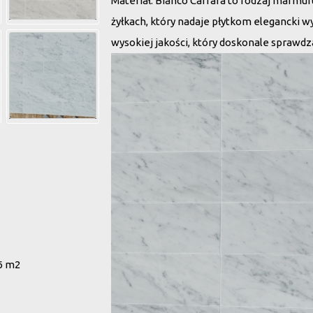
Materiał
: Bianco Carrara to rodzaj marmur
żyłkach, który nadaje płytkom elegancki wy
wysokiej jakości, który doskonale sprawdza
6 m2