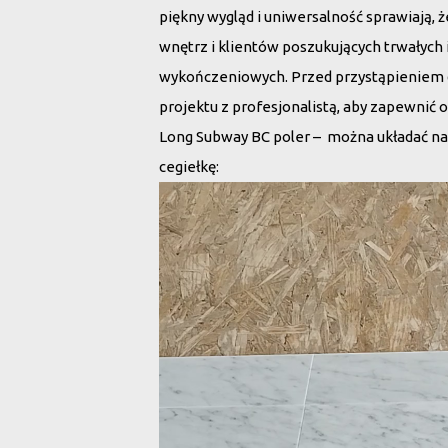
piękny wygląd i uniwersalność sprawiają,
wnętrz i klientów poszukujących trwałych
wykończeniowych. Przed przystąpieniem d
projektu z profesjonalistą, aby zapewnić 
Long Subway BC poler – można układać na r
cegiełkę:
Odtwarzacz
video