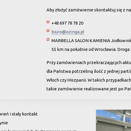
Aby złożyć zamówienie skontaktuj się z na
+48 697 78 78 20
biuro@ozinga.pl
MARBELLA SALON KAMIENIA Jodłownik 
55 km na południe od Wrocławia. Droga
Przy zamówieniach przekraczających akt
dla Państwa potrzebną ilość z jednej par
Włoch czy Hiszpanii. W takich przypadkac
takie zamówienie realizowane jest po Pańs
eń i stały kontakt
ynie