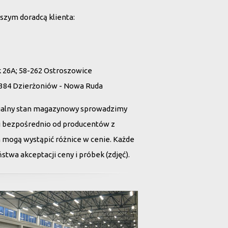
szym doradcą klienta:
26A; 58-262 Ostroszowice
 384 Dzierżoniów - Nowa Ruda
ualny stan magazynowy sprowadzimy
tii bezpośrednio od producentów z
h mogą wystąpić różnice w cenie. Każde
twa akceptacji ceny i próbek (zdjęć).