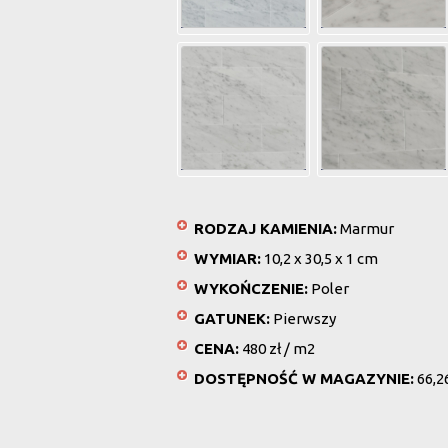
RODZAJ KAMIENIA:
Marmur
WYMIAR:
10,2 x 30,5 x 1 cm
WYKOŃCZENIE:
Poler
GATUNEK:
Pierwszy
CENA:
480 zł / m2
DOSTĘPNOŚĆ W MAGAZYNIE:
66,2