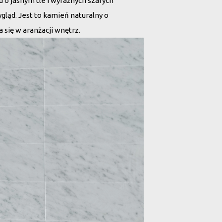
u o jasnym tle i wyraźnych szarych
gląd. Jest to kamień naturalny o
 się w aranżacji wnętrz.