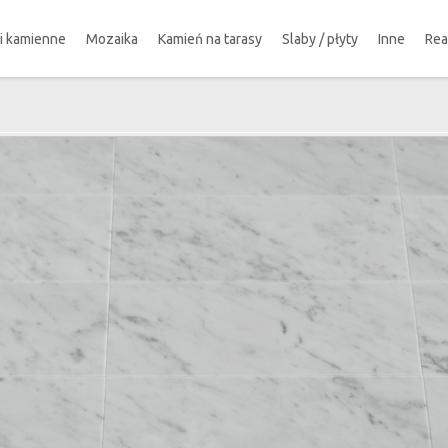
ki kamienne
Mozaika
Kamień na tarasy
Slaby / płyty
Inne
Rea
!