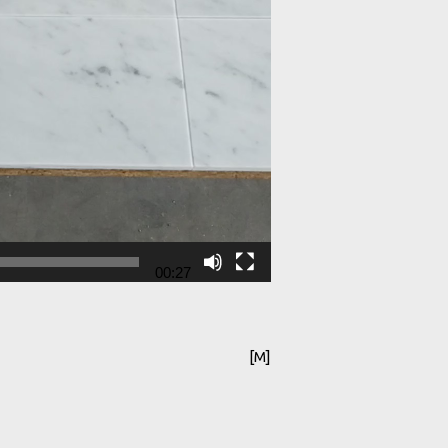
00:27
[M]