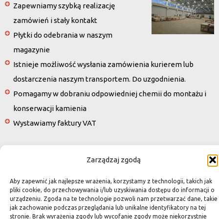
Zapewniamy szybką realizację
zamówień i stały kontakt
Płytki do odebrania w naszym
magazynie
Istnieje możliwość wysłania zamówienia kurierem lub
dostarczenia naszym transportem. Do uzgodnienia.
Pomagamy w dobraniu odpowiedniej chemii do montażu i
konserwacji kamienia
Wystawiamy faktury VAT
Wszystkie zdjęcia na stronie są własnością OZINGA. Zabrania się ich
Zarządzaj zgodą
wykorzystywania bez pisemnej zgody właścicieli.
UWAGA: Należy pamiętać, że kamień jest materiałem naturalnym, w związku z
Aby zapewnić jak najlepsze wrażenia, korzystamy z technologii, takich jak
czym zmiany odcieni, przeżylenia czy mikropęknięcia nie są wadami a świadczą
pliki cookie, do przechowywania i/lub uzyskiwania dostępu do informacji o
jedynie o niezwykłości i niepowtarzalności. Różnice koloru i struktury są
urządzeniu. Zgoda na te technologie pozwoli nam przetwarzać dane, takie
naturalną cechą kamienia i w związku z tym nie da się ich przewidzieć. Na
jak zachowanie podczas przeglądania lub unikalne identyfikatory na tej
stronie. Brak wyrażenia zgody lub wycofanie zgody może niekorzystnie
powierzchni niektórych rodzajów kamienia mogą występować niewielkie dziurki,