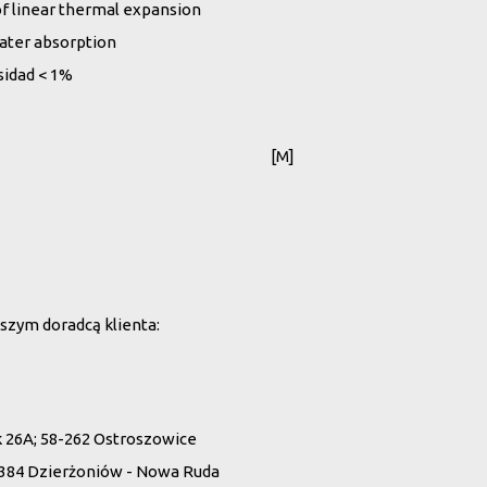
of linear thermal expansion
ater absorption
osidad < 1%
[M]
szym doradcą klienta:
26A; 58-262 Ostroszowice
 384 Dzierżoniów - Nowa Ruda