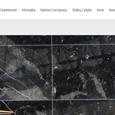
ki kamienne
Mozaika
Kamień na tarasy
Slaby / płyty
Inne
Rea
!