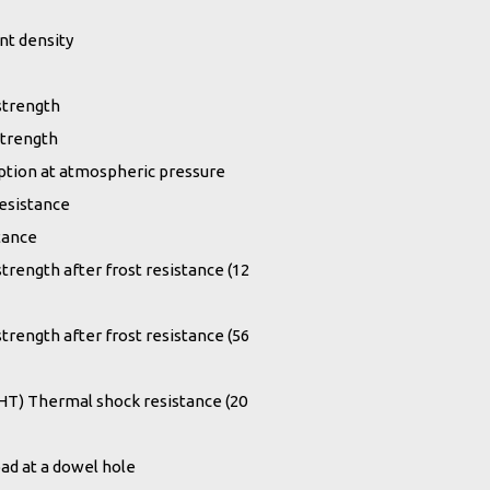
nt density
y
 strength
strength
ption at atmospheric pressure
resistance
stance
trength after frost resistance (12
trength after frost resistance (56
T) Thermal shock resistance (20
ad at a dowel hole