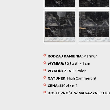
RODZAJ KAMIENIA:
Marmur
WYMIAR:
30,5 x 61 x 1 cm
WYKOŃCZENIE:
Poler
GATUNEK:
High Commercial
CENA:
330 zł / m2
DOSTĘPNOŚĆ W MAGAZYNIE:
130