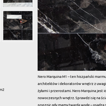
Nero Marquina M1 – ten
hiszpański marm
architektów i dekoratorów wnętrz z uwagi
 m2
żyłami i przerostami. Nero Marquina jest i
nowoczesnych wnętrz. Sprawdzi się na ści
prysznic gdy mamy twardą wodę – osadza 