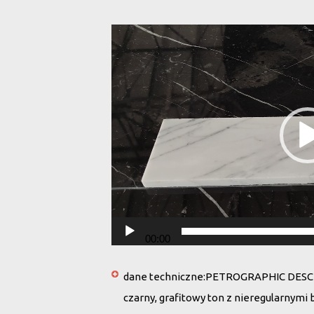
Odtwarzacz
video
00:00
dane techniczne:
PETROGRAPHIC DESCRI
czarny, grafitowy ton z nieregularnymi b