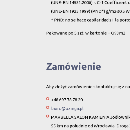
(UNE-EN 14581:2006) -. C-1 Coefficient 
(UNE-EN 1925:1999) (PND*) g/m2·s0,5 W
* PND: no se hace capilaridad si la por
Pakowane po 5 szt. w kartonie = 0,93m2
Zamówienie
Aby złożyć zamówienie skontaktuj się z na
+48 697 78 78 20
biuro@ozinga.pl
MARBELLA SALON KAMIENIA Jodłownik 
55 km na południe od Wrocławia. Droga