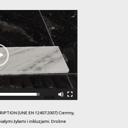
00:08
PTION (UNE EN 12407:2007) Ciemny,
iałymi żyłami i inkluzjami. Drobne