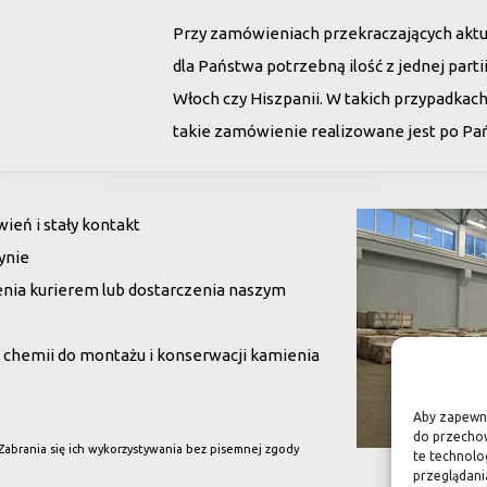
Przy zamówieniach przekraczających akt
dla Państwa potrzebną ilość z jednej par
Włoch czy Hiszpanii. W takich przypadkac
takie zamówienie realizowane jest po Pańs
eń i stały kontakt
ynie
enia kurierem lub dostarczenia naszym
chemii do montażu i konserwacji kamienia
Aby zapewnić
do przechow
 Zabrania się ich wykorzystywania bez pisemnej zgody
te technolo
przeglądania