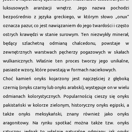
luksusowych
aranżacji wnętrz
. Jego
nazwa pochodzi
bezpośrednio z
języka greckiego
, w którym słowo „onux”
oznacza pazur
, co jest nawiązaniem do jego twardości i często
ostrych krawędzi w stanie surowym. Ten niezwykły minerał,
będący szlachetną
odmianą chalcedonu
, powstaje w
zewnętrznych warstwach
pęcherzy pogazowych w
skałach
wulkanicznych
. Właśnie ten proces tworzy jego unikalne,
pasiaste wzory, które powstają w
formach naciekowych
.
Choć
kamień onyks
kojarzony jest najczęściej z głęboką
czernią (
onyks czarny
lub
onyks arabski
), występuje on w wielu
odmianach kolorystycznych. Popularnością cieszy się
onyks
pakistański
w
kolorze zielonym
, historyczny
onyks egipski
, a
także
onyks meksykański
, znany również jako
onyks
aragonitowy
. Na rynku spotkać można także tzw.
onyks
sztuczny
, jednak to właśnie naturalne odmiany, jak
onyks