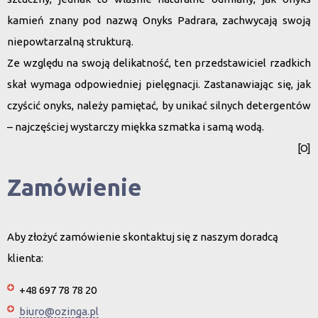
kamień
znany pod
nazwą Onyks Padrara
, zachwycają swoją
niepowtarzalną strukturą.
Ze względu na swoją delikatność, ten przedstawiciel
rzadkich
skał
wymaga odpowiedniej pielęgnacji. Zastanawiając się, jak
czyścić onyks
, należy pamiętać, by unikać silnych detergentów
– najczęściej wystarczy miękka szmatka i
samą wodą
.
[O]
Zamówienie
Aby złożyć zamówienie skontaktuj się z naszym doradcą
klienta:
+48 697 78 78 20
biuro@ozinga.pl