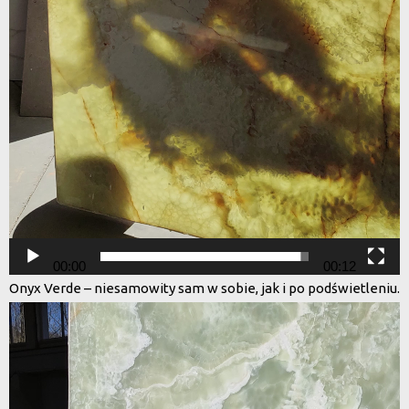
00:00
00:12
Onyx Verde – niesamowity sam w sobie, jak i po podświetleniu.
Odtwarzacz
video