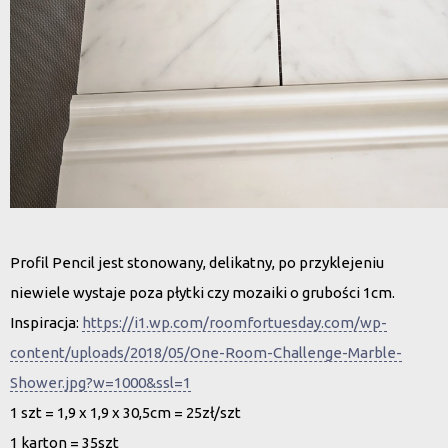
Profil Pencil jest stonowany, delikatny, po przyklejeniu
niewiele wystaje poza płytki czy mozaiki o grubości 1cm.
Inspiracja:
https://i1.wp.com/roomfortuesday.com/wp-
content/uploads/2018/05/One-Room-Challenge-Marble-
Shower.jpg?w=1000&ssl=1
1 szt = 1,9 x 1,9 x 30,5cm = 25zł/szt
1 karton = 35szt