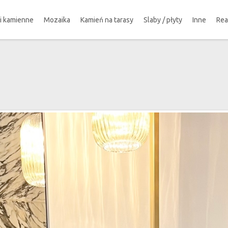
ki kamienne
Mozaika
Kamień na tarasy
Slaby / płyty
Inne
Rea
!