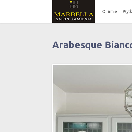
O firmie
Płyt
Arabesque Bianco