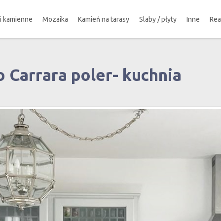
ki kamienne
Mozaika
Kamień na tarasy
Slaby / płyty
Inne
Rea
 Carrara poler- kuchnia
!