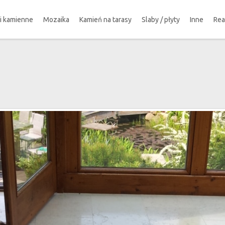
ki kamienne
Mozaika
Kamień na tarasy
Slaby / płyty
Inne
Rea
!