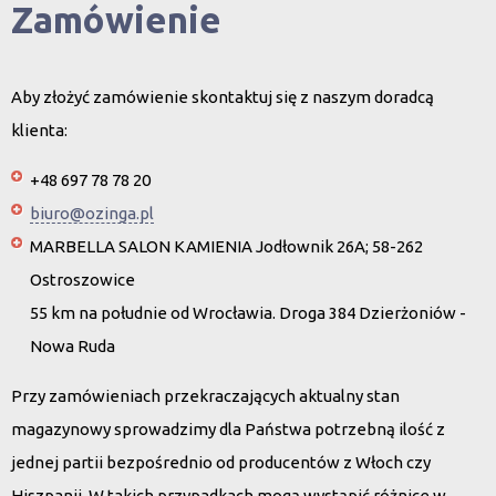
Zamówienie
Aby złożyć zamówienie skontaktuj się z naszym doradcą
klienta:
+48 697 78 78 20
biuro@ozinga.pl
MARBELLA SALON KAMIENIA Jodłownik 26A; 58-262
Ostroszowice
55 km na południe od Wrocławia. Droga 384 Dzierżoniów -
Nowa Ruda
Przy zamówieniach przekraczających aktualny stan
magazynowy sprowadzimy dla Państwa potrzebną ilość z
jednej partii bezpośrednio od producentów z Włoch czy
Hiszpanii. W takich przypadkach mogą wystąpić różnice w