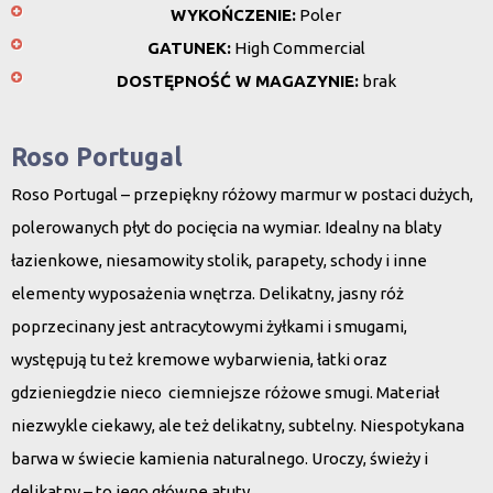
WYKOŃCZENIE:
Poler
GATUNEK:
High Commercial
DOSTĘPNOŚĆ W MAGAZYNIE:
brak
Roso Portugal
Roso Portugal – przepiękny różowy marmur w postaci dużych,
polerowanych płyt do pocięcia na wymiar. Idealny na blaty
łazienkowe, niesamowity stolik, parapety, schody i inne
elementy wyposażenia wnętrza. Delikatny, jasny róż
poprzecinany jest antracytowymi żyłkami i smugami,
występują tu też kremowe wybarwienia, łatki oraz
gdzieniegdzie nieco ciemniejsze różowe smugi. Materiał
niezwykle ciekawy, ale też delikatny, subtelny. Niespotykana
barwa w świecie kamienia naturalnego. Uroczy, świeży i
delikatny – to jego główne atuty.