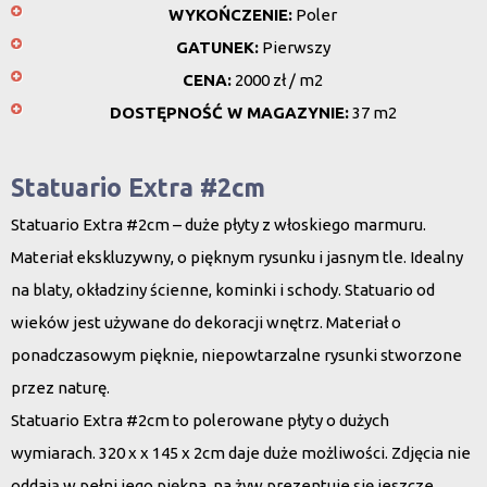
WYKOŃCZENIE:
Poler
GATUNEK:
Pierwszy
CENA:
2000 zł / m2
DOSTĘPNOŚĆ W MAGAZYNIE:
37 m2
Statuario Extra #2cm
Statuario Extra #2cm – duże płyty z włoskiego marmuru.
Materiał ekskluzywny, o pięknym rysunku i jasnym tle. Idealny
na blaty, okładziny ścienne, kominki i schody. Statuario od
wieków jest używane do dekoracji wnętrz. Materiał o
ponadczasowym pięknie, niepowtarzalne rysunki stworzone
przez naturę.
Statuario Extra #2cm to polerowane płyty o dużych
wymiarach. 320 x x 145 x 2cm daje duże możliwości. Zdjęcia nie
oddają w pełni jego piękna, na żyw prezentuje się jeszcze