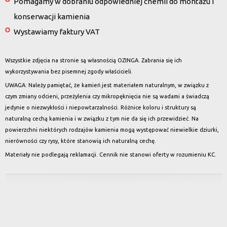
Pomagamy w dobraniu odpowiedniej chemii do montażu i
konserwacji kamienia
Wystawiamy faktury VAT
Wszystkie zdjęcia na stronie są własnością OZINGA. Zabrania się ich
wykorzystywania bez pisemnej zgody właścicieli.
UWAGA: Należy pamiętać, że kamień jest materiałem naturalnym, w związku z
czym zmiany odcieni, przeżylenia czy mikropęknięcia nie są wadami a świadczą
jedynie o niezwykłości i niepowtarzalności. Różnice koloru i struktury są
naturalną cechą kamienia i w związku z tym nie da się ich przewidzieć. Na
powierzchni niektórych rodzajów kamienia mogą występować niewielkie dziurki,
nierówności czy rysy, które stanowią ich naturalną cechę.
Materiały nie podlegają reklamacji. Cennik nie stanowi oferty w rozumieniu KC.