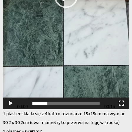
00:00
00:15
1 plaster składa się z 4 kafli o rozmiarze 15x15cm ma wymiar
30,2 x 30,2cm (dwa milimetry to przerwa na fugę w środku)
1 plaster = 0,091m2