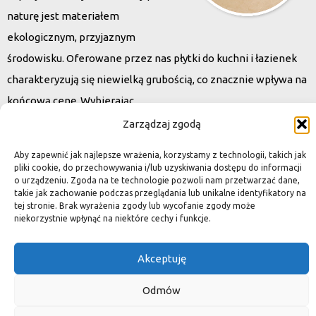
naturę jest materiałem
ekologicznym, przyjaznym
środowisku. Oferowane przez nas płytki do kuchni i łazienek
charakteryzują się niewielką grubością, co znacznie wpływa na
końcową cenę. Wybierając
kamień naturalny zapewniacie sobie pełen indywidualizm –
Zarządzaj zgodą
dzięki niepowtarzalności każdej płytki stworzona przez Was
Aby zapewnić jak najlepsze wrażenia, korzystamy z technologii, takich jak
przestrzeń,
pliki cookie, do przechowywania i/lub uzyskiwania dostępu do informacji
o urządzeniu. Zgoda na te technologie pozwoli nam przetwarzać dane,
ściana, posadzka będzie niepowtarzalna i znacznie podniesie
takie jak zachowanie podczas przeglądania lub unikalne identyfikatory na
standard.
tej stronie. Brak wyrażenia zgody lub wycofanie zgody może
niekorzystnie wpłynąć na niektóre cechy i funkcje.
Akceptuję
Okiem dekoratora
Odmów