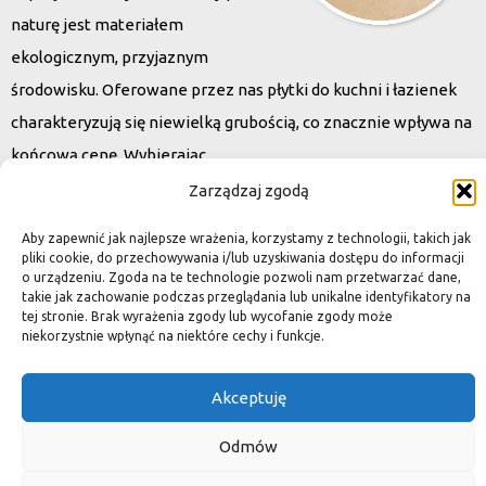
naturę jest materiałem
ekologicznym, przyjaznym
środowisku. Oferowane przez nas płytki do kuchni i łazienek
charakteryzują się niewielką grubością, co znacznie wpływa na
końcową cenę. Wybierając
kamień naturalny zapewniacie sobie pełen indywidualizm –
Zarządzaj zgodą
dzięki niepowtarzalności każdej płytki stworzona przez Was
Aby zapewnić jak najlepsze wrażenia, korzystamy z technologii, takich jak
przestrzeń,
pliki cookie, do przechowywania i/lub uzyskiwania dostępu do informacji
o urządzeniu. Zgoda na te technologie pozwoli nam przetwarzać dane,
ściana, posadzka będzie niepowtarzalna i znacznie podniesie
takie jak zachowanie podczas przeglądania lub unikalne identyfikatory na
standard.
tej stronie. Brak wyrażenia zgody lub wycofanie zgody może
niekorzystnie wpłynąć na niektóre cechy i funkcje.
Akceptuję
Okiem dekoratora
Odmów