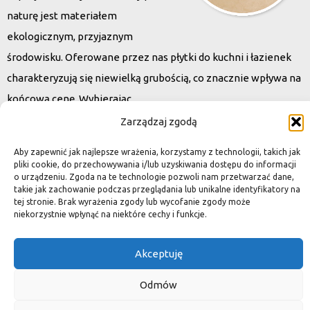
naturę jest materiałem
ekologicznym, przyjaznym
środowisku. Oferowane przez nas płytki do kuchni i łazienek
charakteryzują się niewielką grubością, co znacznie wpływa na
końcową cenę. Wybierając
kamień naturalny zapewniacie sobie pełen indywidualizm –
Zarządzaj zgodą
dzięki niepowtarzalności każdej płytki stworzona przez Was
Aby zapewnić jak najlepsze wrażenia, korzystamy z technologii, takich jak
przestrzeń,
pliki cookie, do przechowywania i/lub uzyskiwania dostępu do informacji
o urządzeniu. Zgoda na te technologie pozwoli nam przetwarzać dane,
ściana, posadzka będzie niepowtarzalna i znacznie podniesie
takie jak zachowanie podczas przeglądania lub unikalne identyfikatory na
standard.
tej stronie. Brak wyrażenia zgody lub wycofanie zgody może
niekorzystnie wpłynąć na niektóre cechy i funkcje.
Akceptuję
Okiem dekoratora
Odmów