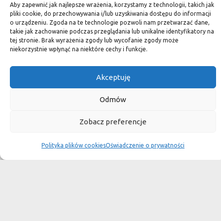
standard.
Aby zapewnić jak najlepsze wrażenia, korzystamy z technologii, takich jak
pliki cookie, do przechowywania i/lub uzyskiwania dostępu do informacji
o urządzeniu. Zgoda na te technologie pozwoli nam przetwarzać dane,
takie jak zachowanie podczas przeglądania lub unikalne identyfikatory na
tej stronie. Brak wyrażenia zgody lub wycofanie zgody może
Okiem dekoratora
niekorzystnie wpłynąć na niektóre cechy i funkcje.
Akceptuję
Płytki granitowe kamienne są niepowtarzalnym materiałem.
Dzięki nim we własnej łazience możemy poczuć się jak w
Odmów
luksusowym
Zobacz preferencje
SPA lub w pałacu. Są tą odrobiną luksusu, na jaką możemy sobie
pozwolić, nie zapominając o praktycznym aspekcie
Polityka plików cookies
Oświadczenie o prywatności
użytkowania łazienki, czy posadzki w domu.
Granit i marmur to materiały szlachetne a jednocześnie
bardzo wytrzymałe. Marmurowe posadzki w zamkach
przetrwały wieki
i po niewielkiej renowacji znów cieszą oko, czego nie można