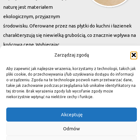
naturę jest materiałem
ekologicznym, przyjaznym
środowisku. Oferowane przez nas płytki do kuchni i łazienek
charakteryzują się niewielką grubością, co znacznie wpływa na
końcową cenę. Wybierając
kamień naturalny zapewniacie sobie pełen indywidualizm –
Zarządzaj zgodą
dzięki niepowtarzalności każdej płytki stworzona przez Was
Aby zapewnić jak najlepsze wrażenia, korzystamy z technologii, takich jak
przestrzeń,
pliki cookie, do przechowywania i/lub uzyskiwania dostępu do informacji
o urządzeniu. Zgoda na te technologie pozwoli nam przetwarzać dane,
ściana, posadzka będzie niepowtarzalna i znacznie podniesie
takie jak zachowanie podczas przeglądania lub unikalne identyfikatory na
standard.
tej stronie. Brak wyrażenia zgody lub wycofanie zgody może
niekorzystnie wpłynąć na niektóre cechy i funkcje.
Akceptuję
Okiem dekoratora
Odmów