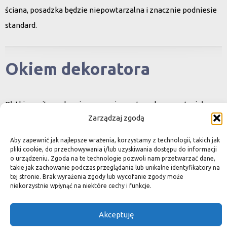
ściana, posadzka będzie niepowtarzalna i znacznie podniesie
standard.
Okiem dekoratora
Płytki granitowe kamienne są niepowtarzalnym materiałem.
Zarządzaj zgodą
Dzięki nim we własnej łazience możemy poczuć się jak w
luksusowym
Aby zapewnić jak najlepsze wrażenia, korzystamy z technologii, takich jak
SPA lub w pałacu. Są tą odrobiną luksusu, na jaką możemy sobie
pliki cookie, do przechowywania i/lub uzyskiwania dostępu do informacji
o urządzeniu. Zgoda na te technologie pozwoli nam przetwarzać dane,
pozwolić, nie zapominając o praktycznym aspekcie
takie jak zachowanie podczas przeglądania lub unikalne identyfikatory na
tej stronie. Brak wyrażenia zgody lub wycofanie zgody może
użytkowania łazienki, czy posadzki w domu.
niekorzystnie wpłynąć na niektóre cechy i funkcje.
Granit i marmur to materiały szlachetne a jednocześnie
bardzo wytrzymałe. Marmurowe posadzki w zamkach
Akceptuję
przetrwały wieki