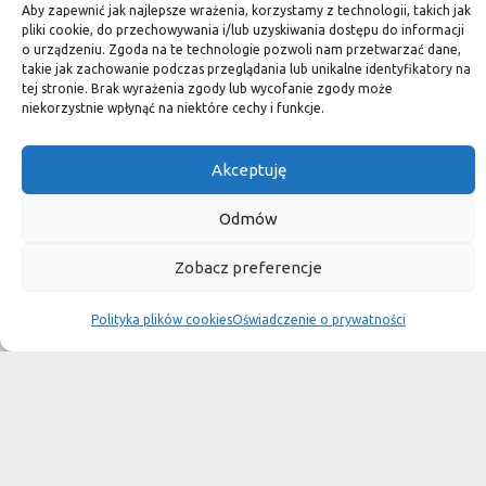
standard.
Aby zapewnić jak najlepsze wrażenia, korzystamy z technologii, takich jak
pliki cookie, do przechowywania i/lub uzyskiwania dostępu do informacji
o urządzeniu. Zgoda na te technologie pozwoli nam przetwarzać dane,
takie jak zachowanie podczas przeglądania lub unikalne identyfikatory na
tej stronie. Brak wyrażenia zgody lub wycofanie zgody może
Okiem dekoratora
niekorzystnie wpłynąć na niektóre cechy i funkcje.
Akceptuję
Płytki granitowe kamienne są niepowtarzalnym materiałem.
Dzięki nim we własnej łazience możemy poczuć się jak w
Odmów
luksusowym
Zobacz preferencje
SPA lub w pałacu. Są tą odrobiną luksusu, na jaką możemy sobie
pozwolić, nie zapominając o praktycznym aspekcie
Polityka plików cookies
Oświadczenie o prywatności
użytkowania łazienki, czy posadzki w domu.
Granit i marmur to materiały szlachetne a jednocześnie
bardzo wytrzymałe. Marmurowe posadzki w zamkach
przetrwały wieki
i po niewielkiej renowacji znów cieszą oko, czego nie można