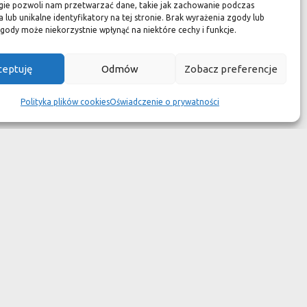
zuć się jak w luksusowym
gie pozwoli nam przetwarzać dane, takie jak zachowanie podczas
 lub unikalne identyfikatory na tej stronie. Brak wyrażenia zgody lub
 aspekcie
gody może niekorzystnie wpłynąć na niektóre cechy i funkcje.
kach przetrwały wieki
ceptuję
Odmów
Zobacz preferencje
wotność jest dużo krótsza.
Polityka plików cookies
Oświadczenie o prywatności
ym dziełem sztuki."