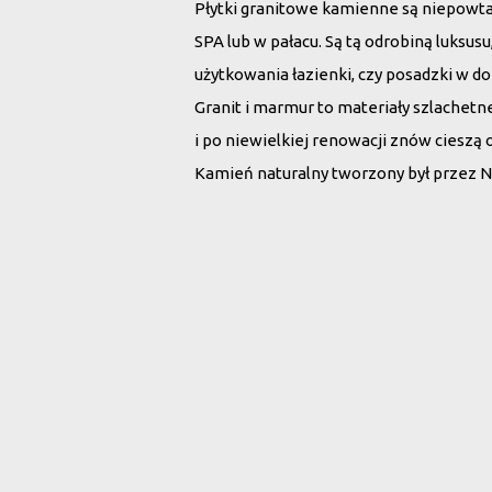
Płytki granitowe kamienne są niepowt
SPA lub w pałacu. Są tą odrobiną luksu
użytkowania łazienki, czy posadzki w d
Granit i marmur to materiały szlachet
i po niewielkiej renowacji znów cieszą 
Kamień naturalny tworzony był przez N
Wybierz płytki 
Rodzaj kamienia:
Wszystko
Marmur
G
Szukaj po nazwie: