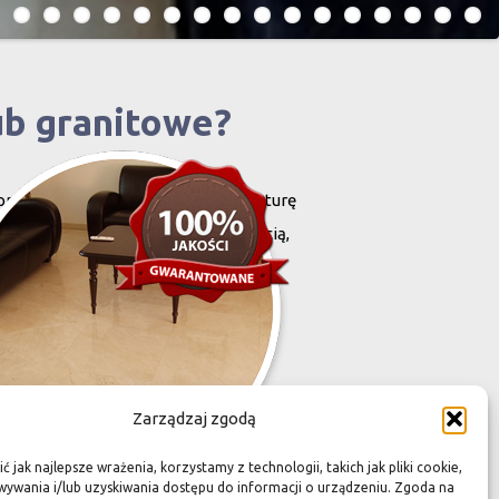
ub granitowe?
projektowany i stworzony przez naturę
harakteryzują się niewielką grubością,
zona przez Was przestrzeń,
Zarządzaj zgodą
 jak najlepsze wrażenia, korzystamy z technologii, takich jak pliki cookie,
ywania i/lub uzyskiwania dostępu do informacji o urządzeniu. Zgoda na