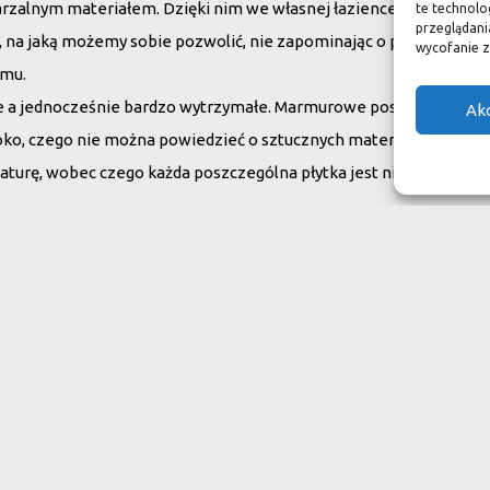
arzalnym materiałem. Dzięki nim we własnej łazience możemy poc
te technolo
przeglądania
su, na jaką możemy sobie pozwolić, nie zapominając o praktycznym
wycofanie z
omu.
ne a jednocześnie bardzo wytrzymałe. Marmurowe posadzki w zam
Ak
oko, czego nie można powiedzieć o sztucznych materiałach, ich ży
aturę, wobec czego każda poszczególna płytka jest niepowtarzaln
do swojego domu
ranit
Inne