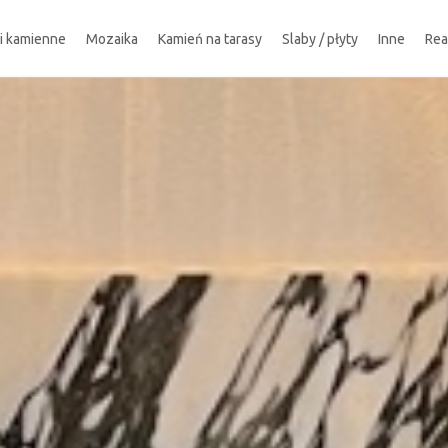
ki kamienne
Mozaika
Kamień na tarasy
Slaby / płyty
Inne
Rea
!