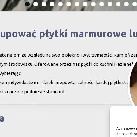
kupować płytki marmurowe l
teriałem ze względu na swoje piękno i wytrzymałość. Kamień za
ym środowisku. Oferowane przez nas płytki do kuchni i łazienek c
Wybierając
en indywidualizm – dzięki niepowtarzalności każdej płytki stwor
 i znacznie podniesie standard.
a
Aby zapewnić
do przechow