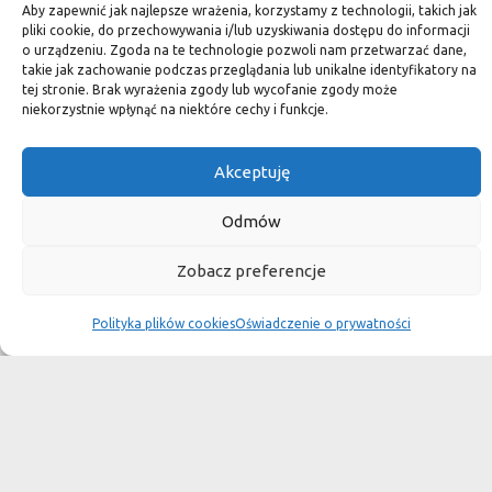
standard.
Aby zapewnić jak najlepsze wrażenia, korzystamy z technologii, takich jak
pliki cookie, do przechowywania i/lub uzyskiwania dostępu do informacji
o urządzeniu. Zgoda na te technologie pozwoli nam przetwarzać dane,
takie jak zachowanie podczas przeglądania lub unikalne identyfikatory na
tej stronie. Brak wyrażenia zgody lub wycofanie zgody może
Okiem dekoratora
niekorzystnie wpłynąć na niektóre cechy i funkcje.
Akceptuję
Płytki granitowe kamienne są niepowtarzalnym materiałem.
Dzięki nim we własnej łazience możemy poczuć się jak w
Odmów
luksusowym
Zobacz preferencje
SPA lub w pałacu. Są tą odrobiną luksusu, na jaką możemy sobie
pozwolić, nie zapominając o praktycznym aspekcie
Polityka plików cookies
Oświadczenie o prywatności
użytkowania łazienki, czy posadzki w domu.
Granit i marmur to materiały szlachetne a jednocześnie
bardzo wytrzymałe. Marmurowe posadzki w zamkach
przetrwały wieki
i po niewielkiej renowacji znów cieszą oko, czego nie można