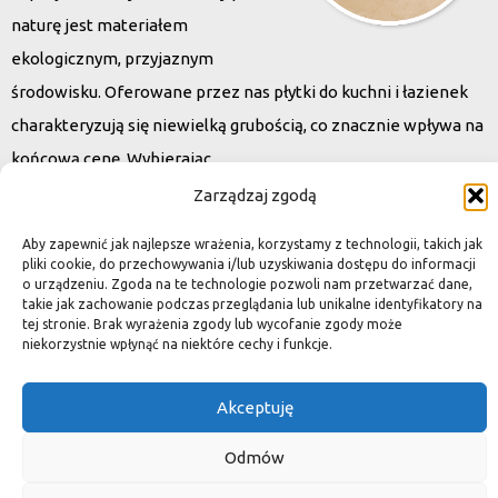
naturę jest materiałem
ekologicznym, przyjaznym
środowisku. Oferowane przez nas płytki do kuchni i łazienek
charakteryzują się niewielką grubością, co znacznie wpływa na
końcową cenę. Wybierając
kamień naturalny zapewniacie sobie pełen indywidualizm –
Zarządzaj zgodą
dzięki niepowtarzalności każdej płytki stworzona przez Was
Aby zapewnić jak najlepsze wrażenia, korzystamy z technologii, takich jak
przestrzeń,
pliki cookie, do przechowywania i/lub uzyskiwania dostępu do informacji
o urządzeniu. Zgoda na te technologie pozwoli nam przetwarzać dane,
ściana, posadzka będzie niepowtarzalna i znacznie podniesie
takie jak zachowanie podczas przeglądania lub unikalne identyfikatory na
standard.
tej stronie. Brak wyrażenia zgody lub wycofanie zgody może
niekorzystnie wpłynąć na niektóre cechy i funkcje.
Akceptuję
Okiem dekoratora
Odmów