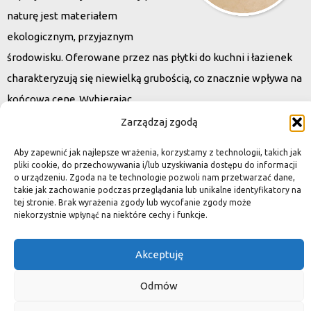
naturę jest materiałem
ekologicznym, przyjaznym
środowisku. Oferowane przez nas płytki do kuchni i łazienek
charakteryzują się niewielką grubością, co znacznie wpływa na
końcową cenę. Wybierając
kamień naturalny zapewniacie sobie pełen indywidualizm –
Zarządzaj zgodą
dzięki niepowtarzalności każdej płytki stworzona przez Was
Aby zapewnić jak najlepsze wrażenia, korzystamy z technologii, takich jak
przestrzeń,
pliki cookie, do przechowywania i/lub uzyskiwania dostępu do informacji
o urządzeniu. Zgoda na te technologie pozwoli nam przetwarzać dane,
ściana, posadzka będzie niepowtarzalna i znacznie podniesie
takie jak zachowanie podczas przeglądania lub unikalne identyfikatory na
standard.
tej stronie. Brak wyrażenia zgody lub wycofanie zgody może
niekorzystnie wpłynąć na niektóre cechy i funkcje.
Akceptuję
Okiem dekoratora
Odmów